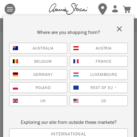
Terms & conditions apply.
Tap here
for more details.
SIGN UP FOR 10% OFF
×
Where are you shopping from?
AUSTRALIA
AUSTRIA
BELGIUM
FRANCE
GERMANY
LUXEMBOURG
POLAND
REST OF EU
*
UK
US
Exploring our site from outside these markets?
INTERNATIONAL