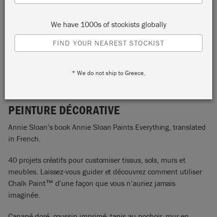
We have 1000s of stockists globally
FIND YOUR NEAREST STOCKIST
ANNIE SLOAN PAINTS
* We do not ship to Greece.
EVERYTHING - FRENCH
PEINTURE DÉCORATIVE
Annie Sloan’s book Annie Sloan Paints Everything, translated
in French.
40 projets créatifs pour customiser tissus, sols, murs et
meubles. Laissez-vous guider et découvrez comment utiliser
Chalk Paint™ d’une façon que vous n’auriez jamais
imaginée.
Canapé doré, coussin imprimé, tapis au pochoir, mur en