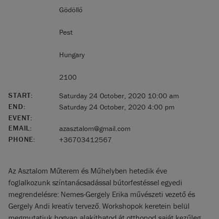
Gödöllő
Pest
Hungary
2100
START:
Saturday 24 October, 2020 10:00 am
END:
Saturday 24 October, 2020 4:00 pm
EVENT:
EMAIL:
azasztalom@gmail.com
PHONE:
+36703412567
Az Asztalom Műterem és Műhelyben hetedik éve
foglalkozunk színtanácsadással bútorfestéssel egyedi
megrendelésre: Nemes-Gergely Erika művészeti vezető és
Gergely Andi kreatív tervező. Workshopok keretein belül
megmutatjuk hogyan alakíthatod át otthonod saját kezűleg