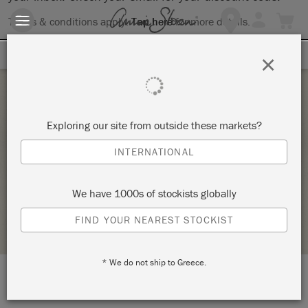
Terms & conditions apply.
Tap here
for more details.
SIGN UP FOR 10% OFF
×
Saturday 24 October, 2020
Exploring our site from outside these markets?
ANNIE SLOAN CHALK PAINT FURNITURE
INTERNATIONAL
PAINTING
AZ ASZTALOM MŰTEREM ÉS MŰHELY
We have 1000s of stockists globally
STOCKIST PROFILE
FIND YOUR NEAREST STOCKIST
* We do not ship to Greece.
LOCATION:
Városmajor u. 10.