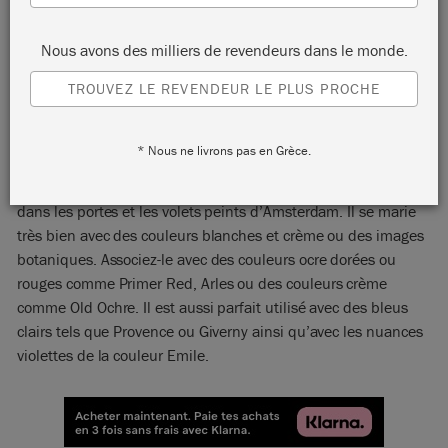
Nous avons des milliers de revendeurs dans le monde.
TROUVEZ LE REVENDEUR LE PLUS PROCHE
AMSTERDAM GREEN
* Nous ne livrons pas en Grèce.
Ce vert Chalk Paint™ riche et profond trouve son inspiration
dans les portes et les volets peints d’Amsterdam.
Il se marie
très bien avec des couleurs blanches et crème ou des images
botaniques. Associez-le avec des couleurs ocre dorées ou
rouges comme Primer Red, Arles ou des couleurs crème
comme Old Ochre.
Il est aussi parfait utilisé avec des bleus
clairs tels que Provence ou Giverny ainsi qu’avec les nuances
violettes de la couleur Emile.