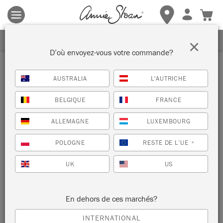
Les conditions générales s'appliquent.
Cliquez ici
pour plus de
détails.
RECEVEZ UNE REMISE DE 10%
×
D’où envoyez-vous votre commande?
AUSTRALIA
L'AUTRICHE
BELGIQUE
FRANCE
ALLEMAGNE
LUXEMBOURG
POLOGNE
RESTE DE L’UE
*
UK
US
En dehors de ces marchés?
INTERNATIONAL