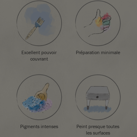
Éliminer le contenu/récipient dans le lieu d’élimination
conformément à la réglementation locale.
Excellent pouvoir
Préparation minimale
couvrant
SKU:
P018AMS.X101.01
EAN:
5060621620532
Pigments intenses
Peint presque toutes
les surfaces
Fabriqué au Royaume-Uni. Importé et distribué dans l’UE par