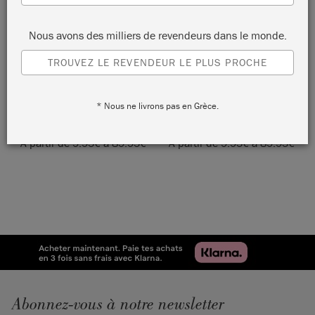
Nous avons des milliers de revendeurs dans le monde.
TROUVEZ LE REVENDEUR LE PLUS PROCHE
* Nous ne livrons pas en Grèce.
CARNABY YELLOW
OLD OCHRE
A partir de
9.95
€
à
89.95
€
A partir de
9.95
€
à
89.95
€
Abonnez-vous à notre newsletter