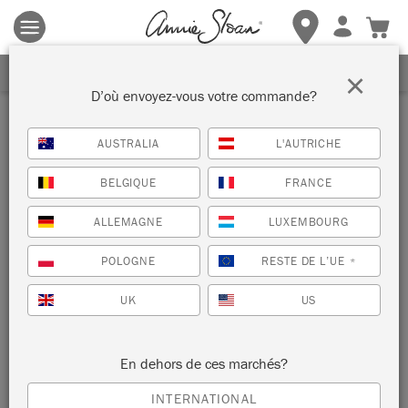
Les conditions générales s'appliquent.
Cliquez ici
pour plus de
détails.
RECEVEZ UNE REMISE DE 10%
×
Se connecter
D’où envoyez-vous votre commande?
Adresse email
AUSTRALIA
L'AUTRICHE
BELGIQUE
FRANCE
Mot de passe
ALLEMAGNE
LUXEMBOURG
POLOGNE
RESTE DE L’UE
*
UK
US
MOT DE PASSE OUBLIÉ ?
En dehors de ces marchés?
INTERNATIONAL