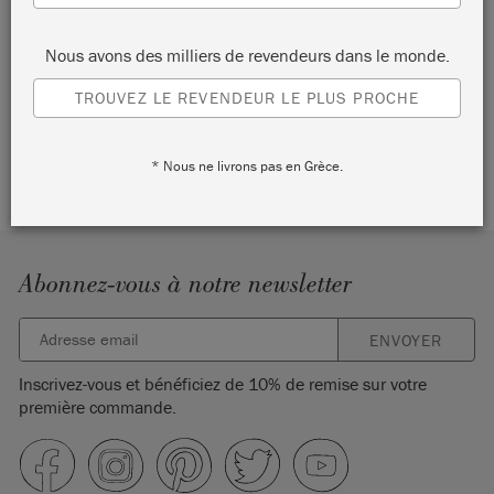
Vous n’avez pas encore de compte ?
Nous avons des milliers de revendeurs dans le monde.
Créez un compte pour suivre vos commandes, trouver votre
TROUVEZ LE REVENDEUR LE PLUS PROCHE
inspiration et accéder à du contenu exclusif réservé aux
membres.
* Nous ne livrons pas en Grèce.
CRÉER UN COMPTE
Abonnez-vous à notre newsletter
ENVOYER
Inscrivez-vous et bénéficiez de 10% de remise sur votre
première commande.