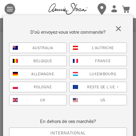
Les conditions générales s'appliquent.
Cliquez ici
pour plus de
détails.
RECEVEZ UNE REMISE DE 10%
×
D’où envoyez-vous votre commande?
AUSTRALIA
L'AUTRICHE
BELGIQUE
FRANCE
ALLEMAGNE
LUXEMBOURG
POLOGNE
RESTE DE L’UE
*
UK
US
En dehors de ces marchés?
INTERNATIONAL