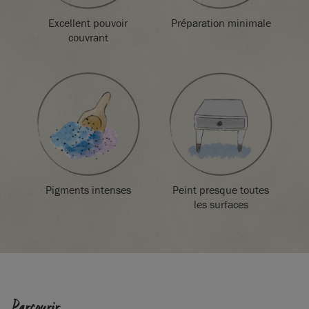
conformément à la réglementation locale.
Excellent pouvoir
Préparation minimale
couvrant
Pigments intenses
Peint presque toutes
les surfaces
SKU:
P038FLN.X101.01
EAN:
5060621620778
Parcourir
Fabriqué au Royaume-Uni. Importé et distribué dans l’UE par