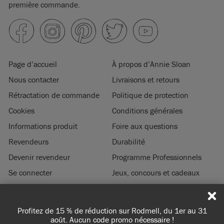
première commande.
Page d’accueil
À propos d’Annie Sloan
Nous contacter
Livraisons et retours
Rétractation de commande
Politique de protection
Cookies
Conditions générales
Informations produit
Foire aux questions
Revendeurs
Durabilité
Devenir revendeur
Programme Professionnels
Se connecter
Jeux, concours et cadeaux
Mentions légales
duction sur Rodmell, du 1er au 31
Livraisons en France, en
© 2026 ANNIE SLOAN INTERIORS LTD. ‘
CHALK PAINT
’ est une marque de
code promo nécessaire !
Livraison gratuite à
commerce enregistrée de Annie Sloan Interiors Ltd. au US & CAN. ‘ANNIE