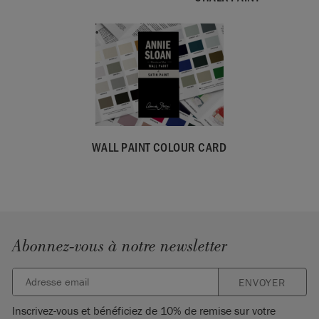
SKU:
WFRL001.2L01.01
EAN:
5060621622826
Fabriqué au Royaume-Uni. Importé et distribué dans l’UE par
Annie Sloan Europe GmbH.
WALL PAINT COLOUR CARD
Abonnez-vous à notre newsletter
ENVOYER
Inscrivez-vous et bénéficiez de 10% de remise sur votre