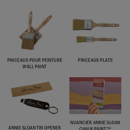
Disponible en pots de 120ml et 2,5 litres . Le pot de 2,5 litres
est suffisant pour couvrir environ 27,5m2. La couverture
dépend de la surface et de l’application.
Éliminer le contenu/récipient dans le lieu d’élimination
conformément à la réglementation locale.
PINCEAUX POUR PEINTURE
PINCEAUX PLATS
WALL PAINT
NUANCIER ANNIE SLOAN
ANNIE SLOAN TIN OPENER
CHALK PAINT™