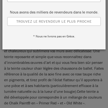
Nous avons des milliers de revendeurs dans le monde.
TROUVEZ LE REVENDEUR LE PLUS PROCHE
POINTE SILK
* Nous ne livrons pas en Grèce.
La couleur « Pointe Silk » est un rose feutré, apaisant, neutre
et chaleureux qui sublimera vos murs avec délicatesse. Une
teinte reposante et simple que vous reconnaîtrez dans
d’innombrables œuvres d’art et qui vous fera bien sûr penser
à la teinte couleur chair légère des chaussons de ballet. Faites
référence à la qualité de la soie fine avec ce rose taupe riche
en pigments, et tirez profit de l’éclat flatteur qu’il apportera à
une pièce et à ses habitants (particulièrement efficace à la
lumière naturelle ou à la lueur d’une bougie).Cette teinte a
été développée pour correspondre à un mélange de couleurs
de Chalk Paint® en « Primer Red » et « Old White ».