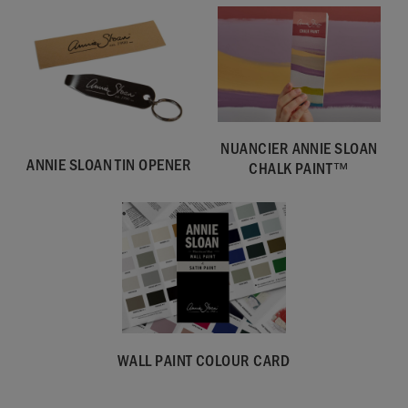
NUANCIER ANNIE SLOAN
ANNIE SLOAN TIN OPENER
CHALK PAINT™
SKU:
WPSK001.2L01.01
EAN:
5060621622529
Fabriqué au Royaume-Uni. Importé et distribué dans l’UE par
Annie Sloan Europe GmbH.
WALL PAINT COLOUR CARD