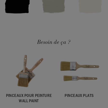
Paint Annie Sloan
est à votre disposition et donne un bon
rendu des couleurs.
Veuillez noter que les couleurs peuvent varier selon vos
paramètres d’écran.
Nous ne pouvons garantir que les
couleurs des peintures affichées sur votre écran
correspondront exactement aux couleurs réelles.
En cas de
doute, veuillez commander au préalable
un nuancier
ou un
Besoin de ça ?
pot échantillon.
Disponible en pots de 120ml et 2,5 litres . Le pot de 2,5 litres
est suffisant pour couvrir environ 27,5m2. La couverture
dépend de la surface et de l’application.
Éliminer le contenu/récipient dans le lieu d’élimination
conformément à la réglementation locale.
PINCEAUX POUR PEINTURE
PINCEAUX PLATS
WALL PAINT