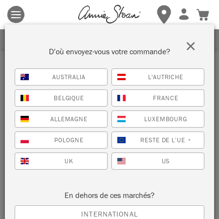
Les conditions générales s'appliquent.
Cliquez ici
pour plus de
détails.
RECEVEZ UNE REMISE DE 10%
×
D’où envoyez-vous votre commande?
AUSTRALIA
L'AUTRICHE
BELGIQUE
FRANCE
ALLEMAGNE
LUXEMBOURG
POLOGNE
RESTE DE L’UE
*
UK
US
En dehors de ces marchés?
INTERNATIONAL