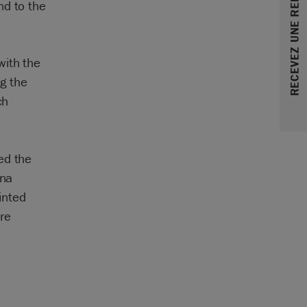
RECEVEZ UNE REMISE DE 10%
nd to the
with the
ng the
ch
ed the
ona
inted
re