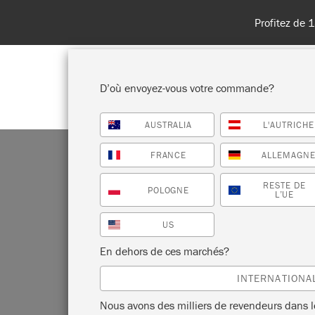
Livraisons en 
D’où envoyez-vous votre commande?
AUSTRALIA
L'AUTRICHE
BOUTIQUE
PEINTURES
TOU
FRANCE
ALLEMAGN
RESTE DE
POLOGNE
L’UE
US
En dehors de ces marchés?
INTERNATIONA
Nous avons des milliers de revendeurs dans 