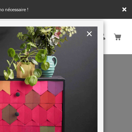
de 100€ d'achats
×
France
ATION & CONSEILS
DURABILITÉ
E