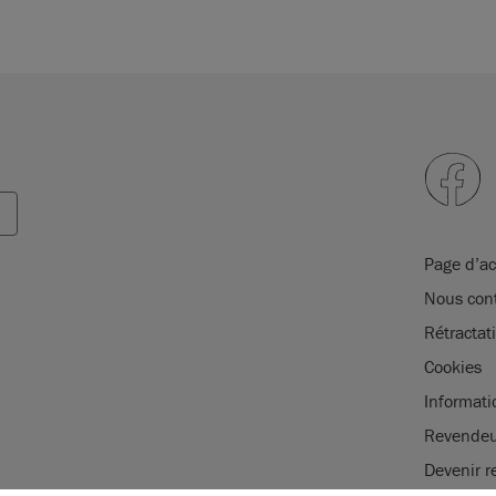
Page d’ac
Nous cont
Rétracta
Cookies
Informati
Revendeu
Devenir r