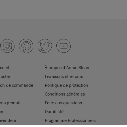
cueil
À propos d’Annie Sloan
acter
Livraisons et retours
tion de commande
Politique de protection
Conditions générales
ons produit
Foire aux questions
rs
Durabilité
evendeur
Programme Professionnels