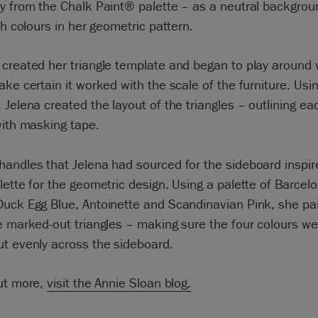
y from the Chalk Paint® palette – as a neutral backgrou
ich colours in her geometric pattern.
created her triangle template and began to play around 
ake certain it worked with the scale of the furniture. Usi
 Jelena created the layout of the triangles – outlining ea
with masking tape.
andles that Jelena had sourced for the sideboard inspir
lette for the geometric design. Using a palette of Barcel
Duck Egg Blue, Antoinette and Scandinavian Pink, she pa
e marked-out triangles – making sure the four colours we
t evenly across the sideboard.
out more,
visit the Annie Sloan blog.