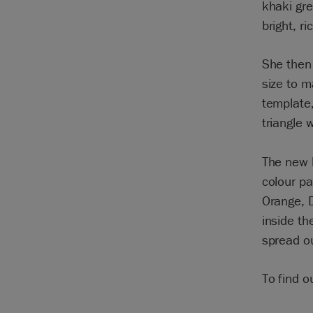
khaki gre
bright, r
She then 
size to m
template,
triangle 
The new h
colour pa
Orange, 
inside th
spread ou
To find 