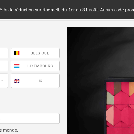
France, en Belgique et au Luxembourg - Livraison gratuite à partir 
BELGIQUE
TES LES COULEURS
À PROPOS
REVENDEURS
INSPIR
E
LUXEMBOURG
UK
*
Inspiration
GEOMETRIC TRIANGL
L
SIDEBOARD
le monde.