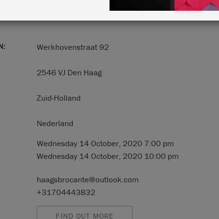
N:
Werkhovenstraat 92
2546 VJ Den Haag
Zuid-Holland
Nederland
Wednesday 14 October, 2020 7:00 pm
Wednesday 14 October, 2020 10:00 pm
haagsbrocante@outlook.com
+31704443832
FIND OUT MORE