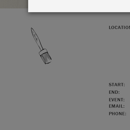
LOCATIO
START:
END:
EVENT:
EMAIL:
PHONE: