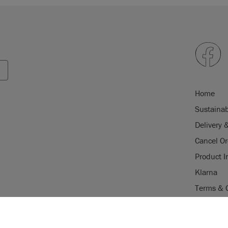
Home
Sustainab
Delivery 
Cancel Or
Product I
Klarna
Terms & 
Trade Pr
USE OF COOKI
Stockist 
AnnieSloan.com 