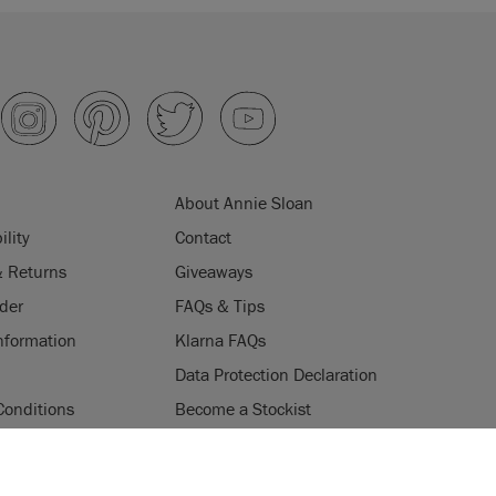
About Annie Sloan
ility
Contact
& Returns
Giveaways
der
FAQs & Tips
nformation
Klarna FAQs
Data Protection Declaration
Conditions
Become a Stockist
ogramme
Stockists
ES
Login
Press & Media
uses cookies to improve your experience when you browse