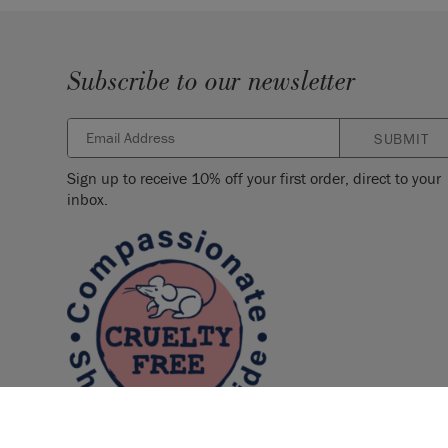
Subscribe to our newsletter
SUBMIT
Sign up to receive 10% off your first order, direct to your
inbox.