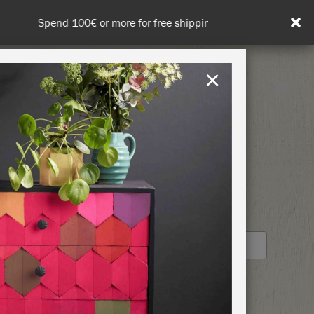
in DE/AT/PL)
×
Rest of EU
TION
RETREATS
AN
STOCKIST PROFILE