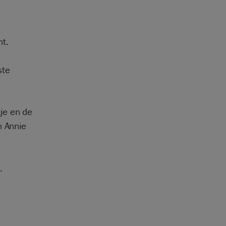
nt.
ste
je en de
n Annie
.