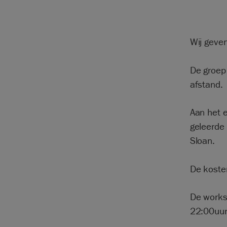
Wij geve
De groep
afstand.
Aan het 
geleerde 
Sloan.
De koste
De works
22:00uur