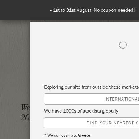
Spend 100€
SHOP ALL
PAI
Exploring our site from outside these market
INTERNATIONA
WORKS
Wednesday 14 October,
We have 1000s of stockists globally
CHALK
2020
FIND YOUR NEAREST S
WOONB
* We do not ship to Greece.