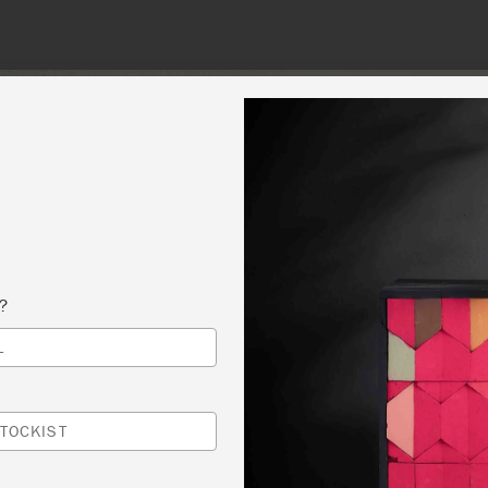
 or more for free shipping (or €75 or more if you're ordering with
NT
COLOURS
ABOUT
STOCKISTS
TIPS & INSPIRA
s?
L
HOP MEUBELTJE VERVEN MET ANNIE SLO
 PAINT
TOCKIST
OUTIQUE VERF & SFEER