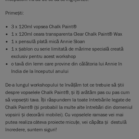
Primești:
3 x 120ml vopsea Chalk Paint®
1 x 120ml ceara transparenta Clear Chalk Paint® Wax
1 x pensulă plată mică Annie Sloan
1 x șablon cu serie limitată de mărime specială creată
exclusiv pentru acest workshop
o tavă din lemn care provine din călătoria lui Annie în
India de la începutul anului
De-a lungul workshopului te învățăm tot ce trebuie să știi
despre vopselele Chalk Paint®, și îți arătăm pas cu pas cum
să vopsești tava. Îții răspundem la toate întrebările legate de
Chalk Paint® (și probabil la multe alte întrebări din domeniul
vopsirii și decorării mobilei). Cu vopselele ramase vei mai
putea realiza câteva proiecte micuțe, vei căpăta și destulă
încredere, suntem siguri!