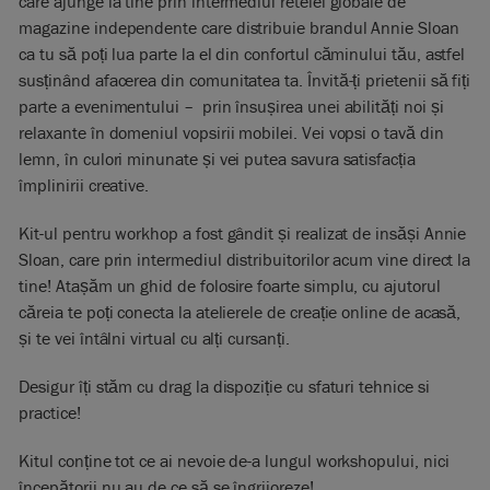
care ajunge la tine prin intermediul retelei globale de
magazine independente care distribuie brandul Annie Sloan
ca tu să poți lua parte la el din confortul căminului tău, astfel
susținând afacerea din comunitatea ta. Învită-ți prietenii să fiți
parte a evenimentului – prin însușirea unei abilități noi și
relaxante în domeniul vopsirii mobilei. Vei vopsi o tavă din
lemn, în culori minunate și vei putea savura satisfacția
împlinirii creative.
Kit-ul pentru workhop a fost gândit și realizat de insăși Annie
Sloan, care prin intermediul distribuitorilor acum vine direct la
tine! Atașăm un ghid de folosire foarte simplu, cu ajutorul
căreia te poți conecta la atelierele de creație online de acasă,
și te vei întâlni virtual cu alți cursanți.
Desigur îți stăm cu drag la dispoziție cu sfaturi tehnice si
practice!
Kitul conține tot ce ai nevoie de-a lungul workshopului, nici
începătorii nu au de ce să se îngrijoreze!