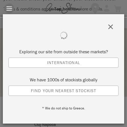
Terms & conditions apply.
Tap here
for more details.
SIGN UP FOR 10% OFF
×
Wednesday 3 February, 2021
Exploring our site from outside these markets?
THE BIG PAINT – MAREA E-VOPSIRE
INTERNATIONAL
BLUE BRUSH STUDIO
We have 1000s of stockists globally
STOCKIST PROFILE
FIND YOUR NEAREST STOCKIST
* We do not ship to Greece.
LOCATION:
str. Napoca nr. 2 (in the courtyard)
Cluj Napoca