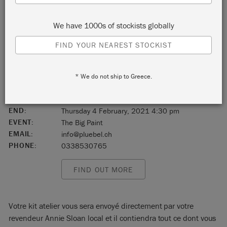
3600 Thun
We have 1000s of stockists globally
Bern
FIND YOUR NEAREST STOCKIST
Switzerland
* We do not ship to Greece.
3600
START:
Thursday 4 February, 2021 3:00 pm
END:
Thursday 4 February, 2021 4:30 pm
EVENT:
The Big Paint
EMAIL:
info@pluebel.ch
PHONE:
0338530765
FIND OUT MORE
Votre kit atelier vous sera envoyé directement par votre
revendeur Annie Sloan local et il contiendra tout ce dont vous