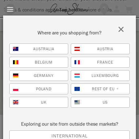
Terms & conditions apply.
Tap here
for more details.
SIGN UP FOR 10% OFF
×
Where are you shopping from?
Thursday 4 February, 2021
AUSTRALIA
AUSTRIA
LA GRANDE PEINTURE – UN ATELIER EN
BELGIUM
FRANCE
LIGNE
GERMANY
LUXEMBOURG
PLÜBEL.
POLAND
REST OF EU
*
STOCKIST PROFILE
UK
US
Exploring our site from outside these markets?
LOCATION:
Obere Hauptgasse 8
INTERNATIONAL