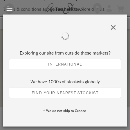
Terms & conditions apply.
Tap here
for more details.
SIGN UP FOR 10% OFF
×
Thursday 4 February, 2021
Exploring our site from outside these markets?
THE BIG PAINT チョークペイント 基本
INTERNATIONAL
編
花工房花夢花夢 HANAKOUBOU KAMUKAMU
We have 1000s of stockists globally
STOCKIST PROFILE
FIND YOUR NEAREST STOCKIST
* We do not ship to Greece.
LOCATION:
7-9-16