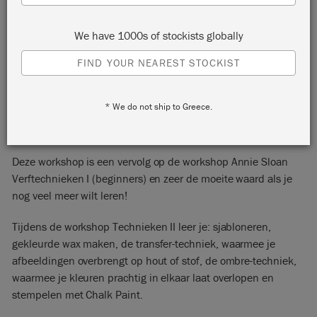
Netherlands
2731 AR
We have 1000s of stockists globally
START:
Tuesday 23 August, 2022 7:30 pm
FIND YOUR NEAREST STOCKIST
END:
Tuesday 23 August, 2022 10:30 pm
EVENT:
EMAIL:
moniquevanooik@gmail.com
* We do not ship to Greece.
PHONE:
06-18334141
Deze workshop is een vervolg op de workshop Annie Sloan
Verftechnieken I (beginners) en zeer de moeite waard als je
nog veel meer wilt leren!
Tijdens de workshop Technieken II leer je: sjabloneren,
gekleurde wax maken, de transfer-techniek, waarmee je
afbeeldingen overbrengt op hout of stof, de ombre-techniek,
waarmee je kleuren prachtig in elkaar laat overlopen en
stempelen met Chalk Paint.