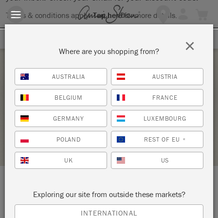
Terms & conditions apply.
Tap here
for more details.
SIGN UP FOR 10% OFF
×
Where are you shopping from?
Tuesday 23 August, 2022
AUSTRALIA
AUSTRIA
TECHNIEKEN II
BELGIUM
FRANCE
DE SANTENKRAAM
GERMANY
LUXEMBOURG
STOCKIST PROFILE
POLAND
REST OF EU
*
UK
US
LOCATION:
Dorpsstraat 74
Exploring our site from outside these markets?
2731 AR Benthuizen
INTERNATIONAL
Zuid Holland