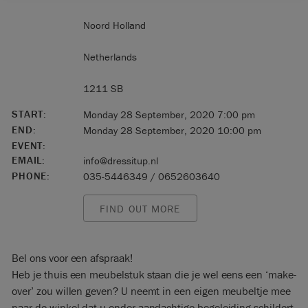
Noord Holland
Netherlands
1211 SB
START:
Monday 28 September, 2020 7:00 pm
END:
Monday 28 September, 2020 10:00 pm
EVENT:
EMAIL:
info@dressitup.nl
PHONE:
035-5446349 / 0652603640
FIND OUT MORE
Bel ons voor een afspraak!
Heb je thuis een meubelstuk staan die je wel eens een ‘make-
over’ zou willen geven? U neemt in een eigen meubeltje mee
naar de winkel dat u onder aandachtige begeleiding schildert