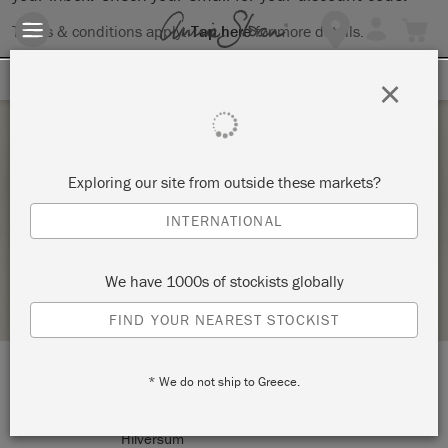
Terms & conditions apply.
Tap here
for more details.
SIGN UP FOR 10% OFF
×
Monday 28 September, 2020
Exploring our site from outside these markets?
PRIVÉWORKSHOP
INTERNATIONAL
DRESS IT UP
We have 1000s of stockists globally
STOCKIST PROFILE
FIND YOUR NEAREST STOCKIST
* We do not ship to Greece.
LOCATION:
WAGENMAKERSPLEIN 3
Hilversum