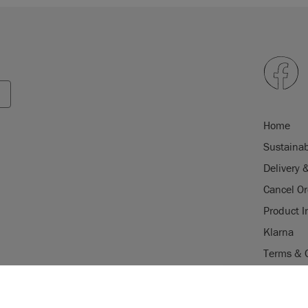
Home
Sustainab
Delivery 
Cancel Or
Product I
Klarna
Terms & 
Trade Pr
USE OF COOKI
Stockist 
AnnieSloan.com 