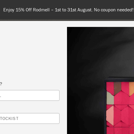
Spend 100€ or more for free shippi
NT
COLOURS
ABOUT
STOCKISTS
TIPS & INSPIRA
s?
L
VERWANDELEI
 HUI
TOCKIST