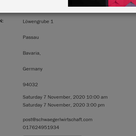
N:
Löwengrube 1
Passau
Bavaria,
Germany
94032
Saturday 7 November, 2020 10:00 am
Saturday 7 November, 2020 3:00 pm
post@schwaegerlwirtschaft.com
017624951934