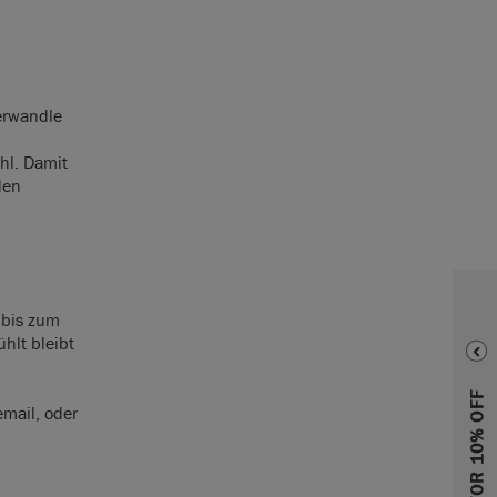
erwandle
hl. Damit
den
 bis zum
hlt bleibt
SIGN UP FOR 10% OFF
email, oder