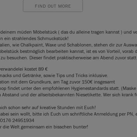
FIND OUT MORE
einem müden Möbelstück ( das du alleine tragen kannst ) und v
 in ein strahlendes Schmuckstück!
ialien, wie Chalkpaint, Waxe und Schablonen, stehen dir zur Auswa
belstück bestmöglich bearbeiten kannst, ist es von Vorteil, vorab 
zu besuchen. Dieser findet praktischerweise am Abend zuvor statt
erwandelei kostet 89 €
Snacks und Getränke, sowie Tips und Tricks inklusive.
ation mit dem Grundkurs, am Tag zuvor 150€ insgesamt
op findet unter den empfohlenen Hygienestandards statt. (Maske
m Abstand und der allseitsbekannten Niesetikette. Wer sich krank fü
mich schon sehr auf kreative Stunden mit Euch!
abei sein wollt, bitte ich Euch um schriftliche Anmeldung per PN, 
 0176 24951934
 die Welt gemeinsam ein bisschen bunter!