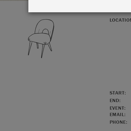
LOCATIO
START:
END:
EVENT:
EMAIL:
PHONE: