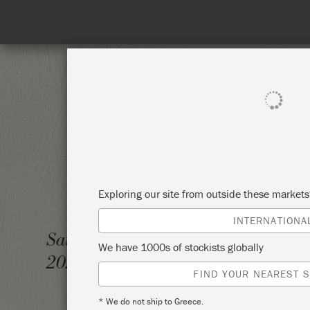
t. No coupon needed!
SHOP ALL
PAI
Exploring our site from outside these market
INTERNATIONA
MÖBEL
Saturday 7 November,
We have 1000s of stockists globally
2020
MARIA
FIND YOUR NEAREST S
* We do not ship to Greece.