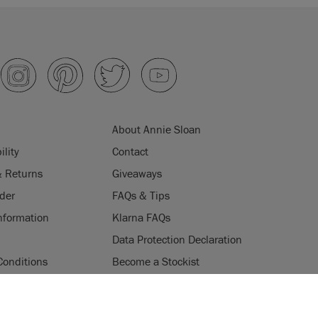
About Annie Sloan
ility
Contact
& Returns
Giveaways
der
FAQs & Tips
nformation
Klarna FAQs
Data Protection Declaration
Conditions
Become a Stockist
ogramme
Stockists
ES
Login
Press & Media
uses cookies to improve your experience when you browse