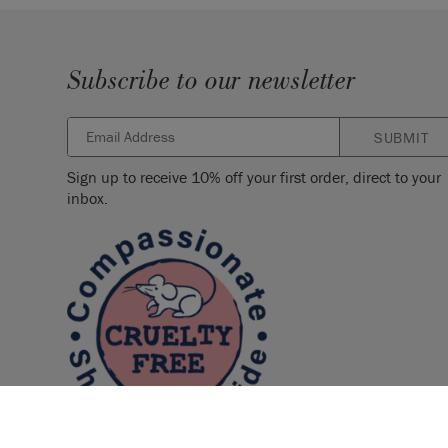
Subscribe to our newsletter
SUBMIT
Sign up to receive 10% off your first order, direct to your
inbox.