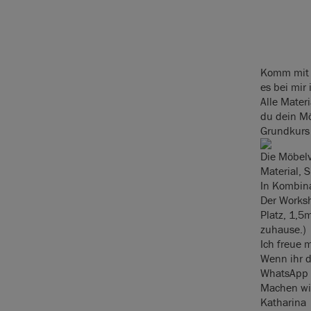
Komm mit d
es bei mir
Alle Mater
du dein Mö
Grundkurs 
Die Möbelv
Material, 
In Kombin
Der Worksh
Platz, 1,5
zuhause.)
Ich freue 
Wenn ihr d
WhatsApp
Machen wir
Katharina