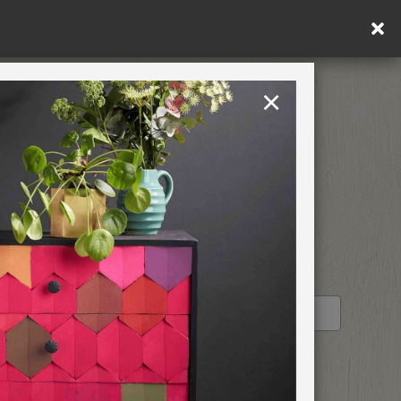
ng (or €75 or more if you're ordering within DE/AT/PL)
×
Rest of EU
TION
RETREATS
STOCKIST PROFILE