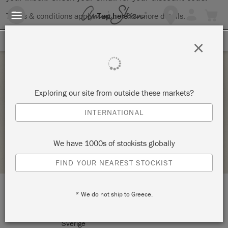
Terms & conditions apply.
Tap here
for more details.
SIGN UP FOR 10% OFF
×
Sunday 7 November, 2021
Exploring our site from outside these markets?
MÅLA EN EGEN MÖBEL.
INTERNATIONAL
MONICAS BUTIK
We have 1000s of stockists globally
STOCKIST PROFILE
FIND YOUR NEAREST STOCKIST
* We do not ship to Greece.
LOCATION:
Eftra Heden 709
Heberg, Falkenberg
Sverige