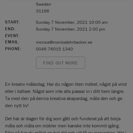
Sweden
31196
START:
Sunday 7 November, 2021 10:00 am
END:
Sunday 7 November, 2021 2:00 pm
EVENT:
EMAIL:
monica@monicalehrbacker.se
PHONE:
0046 76015 1340
FIND OUT MORE
En kreativ målardag. Har du någon liten möbel, något på vind
eller i källare. Något som inte alls passar in i ditt hem längre.
Ta med den på denna kreativa skapardag, måla den och ge
den nytt liv!
Det här är dagen för dig som gått och funderat på att börja
måla och måla om möbler men kanske inte kommit igång.
Eller så har du målat en hel del och vill få ny inspiration. Här i