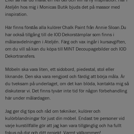
Ateljén hos mig i Monicas Butik bjuds det på massor med
inspiration.
Här finns förstås alla kulörer Chalk Paint från Annie Sloan.Du
har också tillgång till de IOD Dekorstämplar som finns i
målaravdelningen i Ateljén. Färg och vax ingår i kursavgiften,
om du vill så kan du köpa till MINT Decoupagebilder och IOD
Dekortransfers.
Möbeln ska vara liten, ett sidobord, piedestal, stol eller
liknande. Den ska vara rengjord och färdig att börja måla. Är
du tveksam på underlaget, om det kan blöda, kontakta mig så
diskuterar vi. Det finns tyvärr inte tid för någon förbehandling
här under målardagen.
Jag ger dig tips och råd om tekniker, kulörer och
kulörblandningar för just din möbel. Endast tre personer vid
varje kurstillfälle gör att jag kan vara tillgänglig och ha fullt
fokus på dig och ditt projekt. Varmt välkommen!