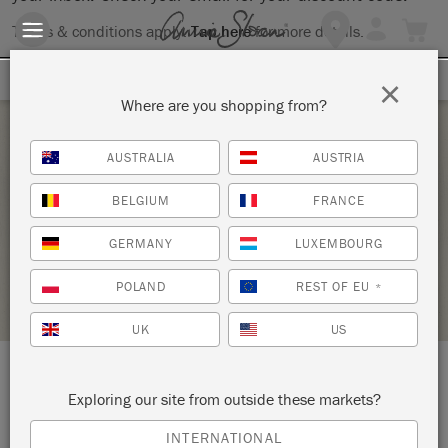
Terms & conditions apply.
Tap here
for more details.
SIGN UP FOR 10% OFF
×
Where are you shopping from?
Saturday 16 April, 2022
AUSTRALIA
AUSTRIA
INITIATION À LA PEINTURE SUR MOBILIER
BELGIUM
FRANCE
ATHANOR DECO
GERMANY
LUXEMBOURG
STOCKIST PROFILE
POLAND
REST OF EU
*
UK
US
LOCATION:
10 RUE DES PENITENTS
Exploring our site from outside these markets?
81000 ALBI
INTERNATIONAL
FRANCE