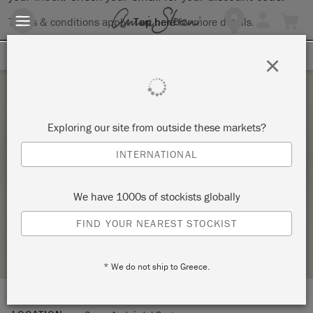
Terms & conditions apply.
Tap here
for more details.
SIGN UP FOR 10% OFF
×
Saturday 1 October, 2022
Exploring our site from outside these markets?
ATELIER D’INITIATION AUX PATINES ET
INTERNATIONAL
PEINTURES SUR MOBILIER – BASIQUES
ANNIE SLOAN 2
We have 1000s of stockists globally
LA FÉE CASÉINE
FIND YOUR NEAREST STOCKIST
STOCKIST PROFILE
* We do not ship to Greece.