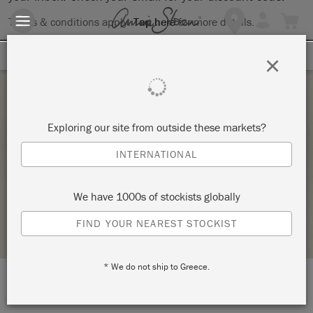
Terms & conditions apply.
Tap here
for more details.
SIGN UP FOR 10% OFF
×
Saturday 18 February, 2023
Exploring our site from outside these markets?
ATELIER D’INITIATION AUX PATINES ET
INTERNATIONAL
PEINTURES SUR MOBILIER – TECHNIQUES 4
LA FÉE CASÉINE
We have 1000s of stockists globally
STOCKIST PROFILE
FIND YOUR NEAREST STOCKIST
* We do not ship to Greece.
LOCATION:
9 rue André del Sarte