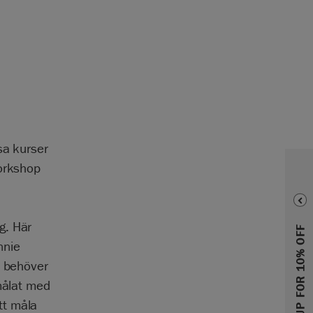
sa kurser
workshop
g. Här
SIGN UP FOR 10% OFF
nnie
u behöver
 målat med
tt måla