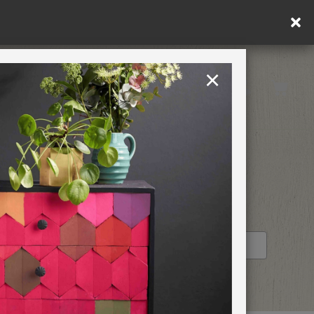
in DE/AT/PL)
×
Rest of EU
TION
RETREATS
STOCKIST PROFILE