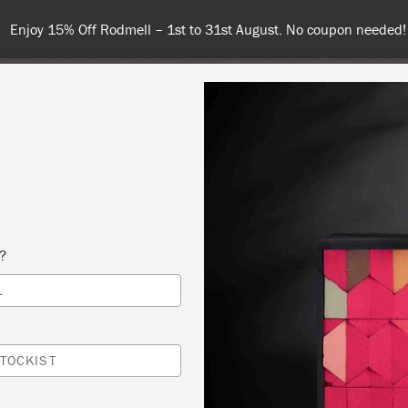
 or more for free shipping (or €75 or more if you're ordering with
NT
COLOURS
ABOUT
STOCKISTS
TIPS & INSPIRA
s?
L
 SLOAN-METODEN FÄRG & STIL
DALEN ATELJÉ & INREDNING
TOCKIST