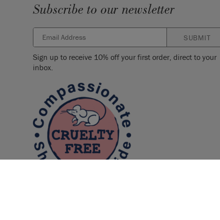
Subscribe to our newsletter
SUBMIT
Sign up to receive 10% off your first order, direct to your
inbox.
© 2026 ANNIE SLOAN INTERIORS LTD. "
CHALK PAINT
" is a re
Interiors Ltd. in the US, CAN, AUS & NZ. "ANNIE SLOAN" is a reg