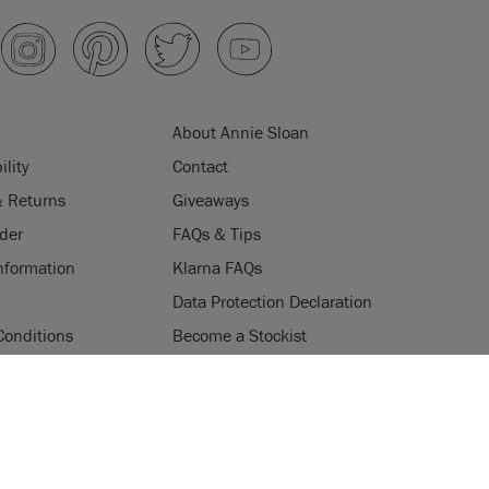
About Annie Sloan
ility
Contact
& Returns
Giveaways
der
FAQs & Tips
nformation
Klarna FAQs
Data Protection Declaration
Conditions
Become a Stockist
ogramme
Stockists
ES
Login
Press & Media
uses cookies to improve your experience when you browse
ice