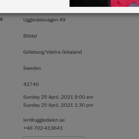
N:
Uggledalsvägen 49
Billdal
Göteborg/Västra Götaland
Sweden
42740
Sunday 25 April, 2021 9:00 am
Sunday 25 April, 2021 1:30 pm
len@uggledalen.se
+46 702-413641