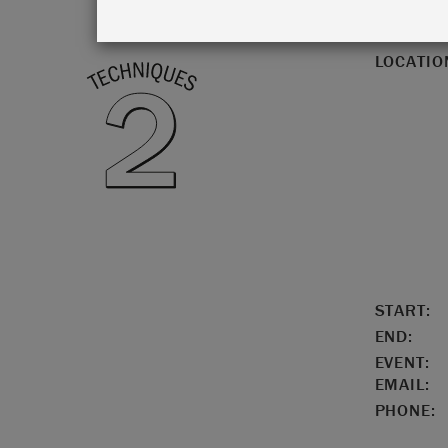
LOCATIO
START:
END:
EVENT:
EMAIL:
PHONE: