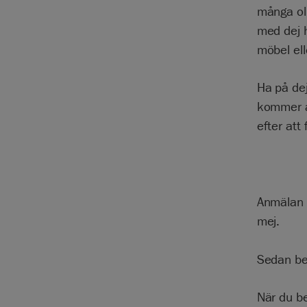
många ol
med dej 
möbel ell
Ha på de
kommer at
efter att
Anmälan ä
mej.
Sedan be
När du be