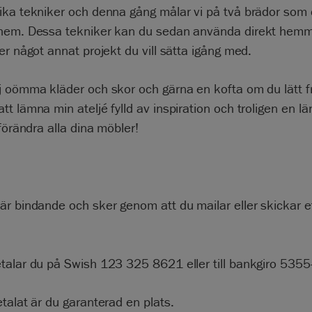
ika tekniker och denna gång målar vi på två brädor som 
hem. Dessa tekniker kan du sedan använda direkt hem
er något annat projekt du vill sätta igång med.
j oömma kläder och skor och gärna en kofta om du lätt f
t lämna min ateljé fylld av inspiration och troligen en l
 förändra alla dina möbler!
r bindande och sker genom att du mailar eller skickar ett
talar du på Swish 123 325 8621 eller till bankgiro 535
talat är du garanterad en plats.