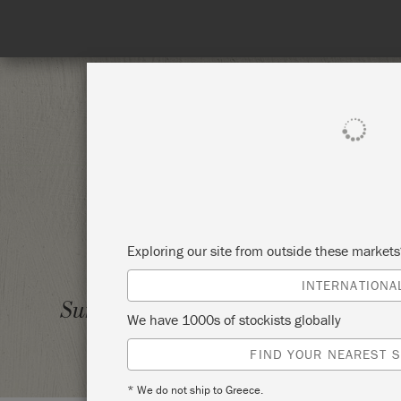
Spend 100€
SHOP ALL
PAI
Exploring our site from outside these market
INTERNATIONA
ANNIE
Sunday 25 April, 2021
We have 1000s of stockists globally
UGGLE
FIND YOUR NEAREST S
* We do not ship to Greece.