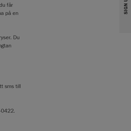
du får
ma på en
ryser. Du
ängtan
 sms till
5-0422.