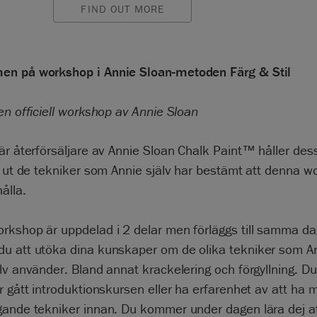
FIND OUT MORE
n på workshop i Annie Sloan-metoden Färg & Stil
en officiell workshop av Annie Sloan
är återförsäljare av Annie Sloan Chalk Paint™ håller des
r ut de tekniker som Annie själv har bestämt att denna 
ålla.
rkshop är uppdelad i 2 delar men förläggs till samma da
u att utöka dina kunskaper om de olika tekniker som A
lv använder. Bland annat krackelering och förgyllning. D
r gått introduktionskursen eller ha erfarenhet av att ha
gande tekniker innan. Du kommer under dagen lära dej a