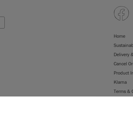
Home
Sustainab
Delivery 
Cancel Or
Product I
Klarna
Terms & 
Trade Pr
USE OF COOKI
Stockist 
AnnieSloan.com 
Legal Not
the site.
gistered trade mark of Annie Sloan
istered trade mark of Annie Sloan