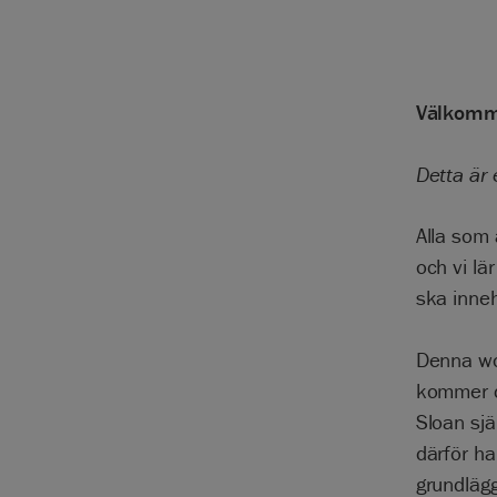
Välkomme
Detta är 
Alla som 
och vi lä
ska inneh
Denna wo
kommer d
Sloan sjä
därför ha
grundläg