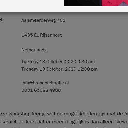
N:
Aalsmeerderweg 761
1435 EL Rijsenhout
Netherlands
Tuesday 13 October, 2020 9:30 am
Tuesday 13 October, 2020 12:00 pm
info@brocantekaatje.nl
0031 65088 4988
eze workshop leer je wat de mogelijkheden zijn met de A
lkpaint. Je leert dat er meer mogelijk is dan alleen ‘gew