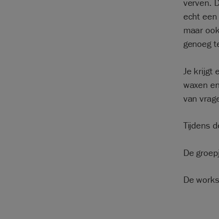
verven. 
echt een
maar ook
genoeg te
Je krijgt
waxen en 
van vrag
Tijdens d
De groepj
De works