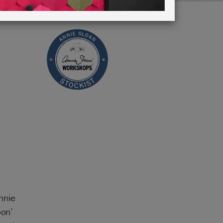
nnie
oon’