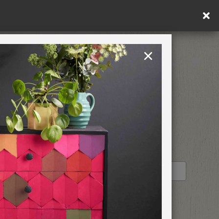
re if you're ordering within DE/AT/PL)
×
Rest of EU
TION
RETREATS
STOCKIST PROFILE