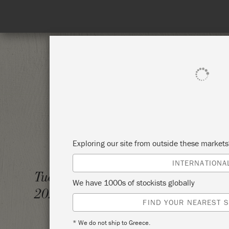
eded!
SHOP ALL
PAI
Exploring our site from outside these market
INTERNATIONA
ANNIE
Tuesday 13 October,
We have 1000s of stockists globally
2020
BROCA
FIND YOUR NEAREST S
* We do not ship to Greece.