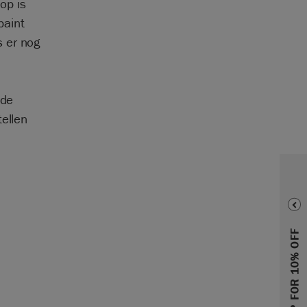
op is
paint
s er nog
 de
tellen
SIGN UP FOR 10% OFF