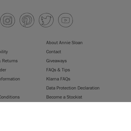
About Annie Sloan
ility
Contact
& Returns
Giveaways
der
FAQs & Tips
nformation
Klarna FAQs
Data Protection Declaration
Conditions
Become a Stockist
ogramme
Stockists
ES
Login
Press & Media
uses cookies to improve your experience when you browse
ice