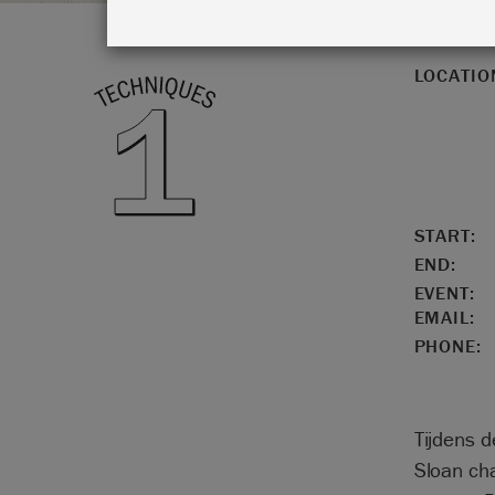
LOCATIO
START:
END:
EVENT:
EMAIL:
PHONE:
Tijdens d
Sloan cha