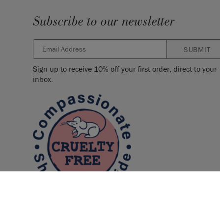
Subscribe to our newsletter
SUBMIT
Sign up to receive 10% off your first order, direct to your
inbox.