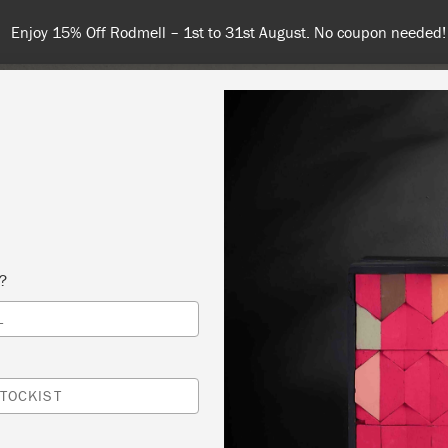
Spend 100€ or more for free shipping (or €75 or mo
NT
COLOURS
ABOUT
STOCKISTS
TIPS & INSPIRA
s?
L
 SLOAN BASISVERFTECHNIEKEN 1
NTE KAATJE RIJSENHOUT
TOCKIST