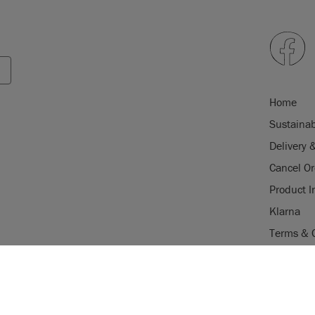
Home
Sustainab
Delivery 
Cancel Or
Product I
Klarna
Terms & 
Trade Pr
USE OF COOKI
Stockist 
AnnieSloan.com 
Legal Not
the site.