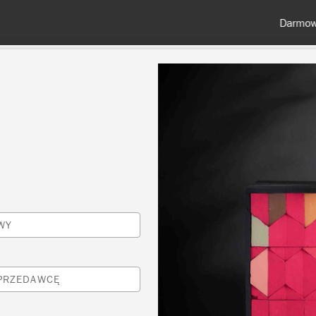
Darmowa dostawa przy zamówieniach od 350 zł
KOLORY
O NAS
SPRZEDAWCY
INSPIRACJE I TECHNI
Inspiracje
WY
FRENCH BEDROOM
SPRZEDAWCĘ
by Annie Sloan