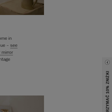
ome in
ique –
see
 mirror
intage