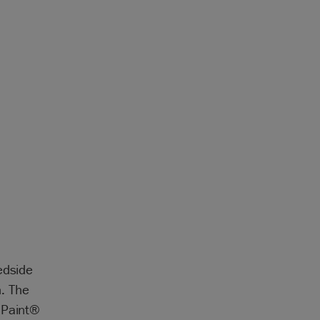
edside
h. The
 Paint®