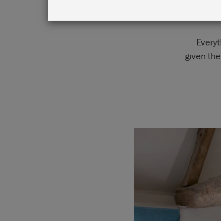
Everyt
given the