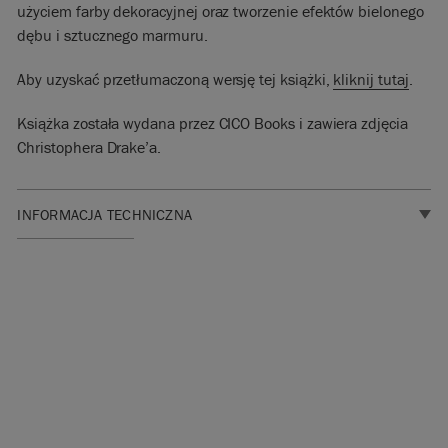
użyciem farby dekoracyjnej oraz tworzenie efektów bielonego
dębu i sztucznego marmuru.
Aby uzyskać przetłumaczoną wersję tej książki,
kliknij tutaj
.
Książka została wydana przez CICO Books i zawiera zdjęcia
Christophera Drake’a.
INFORMACJA TECHNICZNA
SKU:
BREC051.GB01.01
EAN:
9781782
490326
Wyprodukowano
w Wielkiej
Brytanii.
Importowane i
dystrybuowane
w UE przez