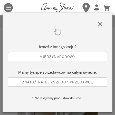
Obowiązują zasady i warunki.
Kliknij tutaj
aby uzyskać więcej
szczegółów.
ZAREJESTRUJ SIĘ, ABY OTRZYMAĆ 10% ZNIŻKI
×
Jesteś z innego kraju?
MIĘDZYNARODOWY
Mamy tysiące sprzedawców na całym świecie.
ZNAJDŹ NAJBLIŻSZEGO SPRZEDAWCĘ
* Nie wysyłamy produktów do Grecji.