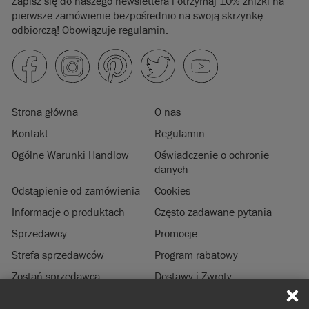
Zapisz się do naszego newslettera i otrzymaj 10% zniżki na
pierwsze zamówienie bezpośrednio na swoją skrzynkę
odbiorczą! Obowiązuje regulamin.
Strona główna
O nas
Kontakt
Regulamin
Ogólne Warunki Handlow
Oświadczenie o ochronie
danych
Odstąpienie od zamówienia
Cookies
Informacje o produktach
Często zadawane pytania
Sprzedawcy
Promocje
Strefa sprzedawców
Program rabatowy
Zostań sprzedawcą
Dostawy i Zwroty
Zrównoważony rozwój
Informacje prawne