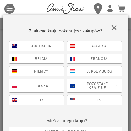
Obowiązują zasady i warunki.
Kliknij tutaj
aby uzyskać więcej
szczegółów.
ZAREJESTRUJ SIĘ, ABY OTRZYMAĆ 10% ZNIŻKI
×
Z jakiego kraju dokonujesz zakupów?
Inspiracje
AUSTRALIA
AUSTRIA
RUSTIC FRENCH SITTING
BELGIA
FRANCJA
ROOM
NIEMCY
LUKSEMBURG
by Annie Sloan
POZOSTAŁE
POLSKA
*
KRAJE UE
UK
US
Jesteś z innego kraju?