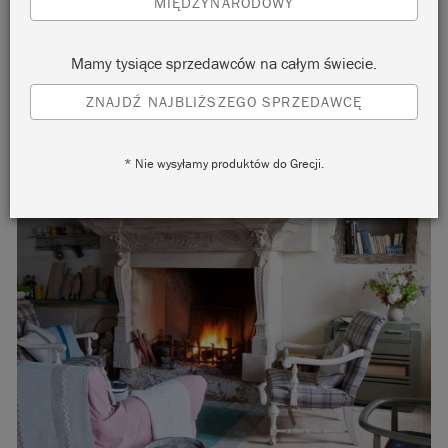
MIĘDZYNARODOWY
Mamy tysiące sprzedawców na całym świecie.
ZNAJDŹ NAJBLIŻSZEGO SPRZEDAWCĘ
* Nie wysyłamy produktów do Grecji.