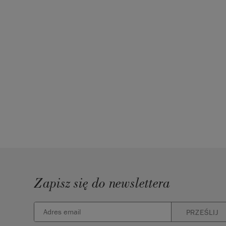
SKU:
WPMW001.2L01.01
EAN:
5060621622567
Wyprodukowano w Wielkiej Brytanii. Importowan
UE przez Annie Sloan Europe GmbH.
Zapisz się do newslettera
PRZEŚLIJ