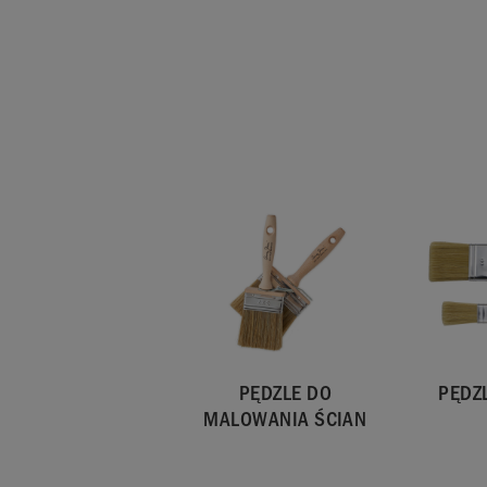
Dostępna w opakowaniach o pojemnościach 120 ml
wystarcza na pokrycie około 27,5 m2. Krycie może
zależności od powierzchni i sposobu nałożenia fa
PĘDZLE DO
PĘDZ
MALOWANIA ŚCIAN