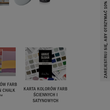
ZAREJESTRUJ SIĘ, ABY OTRZYMAĆ 10% ZNIŻKI
RÓW FARB
KARTA KOLORÓW FARB
N CHALK
ŚCIENNYCH I
T™
SATYNOWYCH