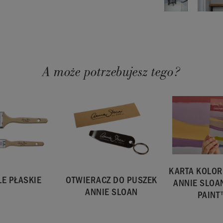
 i 2,5 l. 2,5 l
 różnić się w
rby.
A może potrzebujesz tego?
KARTA KOLO
LE PŁASKIE
OTWIERACZ DO PUSZEK
ANNIE SLOA
ANNIE SLOAN
PAIN