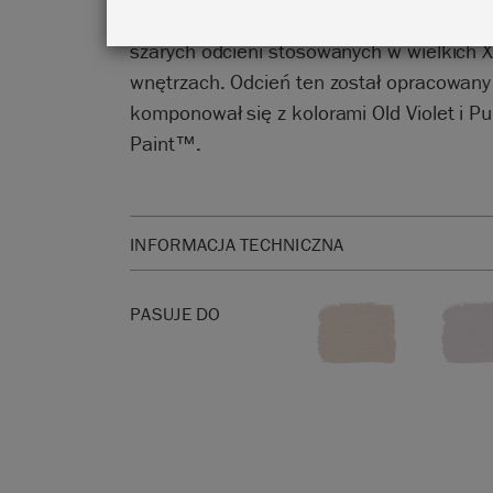
błękitem. Pastelowy kolor w klimacie odbi
szarych odcieni stosowanych w wielkich 
wnętrzach. Odcień ten został opracowany
komponował się z kolorami Old Violet i Pu
Paint™.
INFORMACJA TECHNICZNA
Kliknij
tutaj
, aby zapoznać się z kartą charaktery
PASUJE DO
Nie wiesz, jaki kolor wybrać?
Karta kolorów farb 
najdokładniej prezentuje kolory farb.
Należy pamiętać, że kolory będą się różnić w zal
ekranu. Nie możemy zagwarantować, że kolory f
odpowiadały kolorowi, który widzisz na ekranie. 
należy najpierw zamówić
karta kolorów farb ści