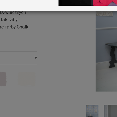
jających światło
XIX-wiecznych
 tak, aby
re farby Chalk
styki produktu.
ściennych
eżności od ustawień
arby będą dokładnie
W razie wątpliwości
ennych
lub próbnik.