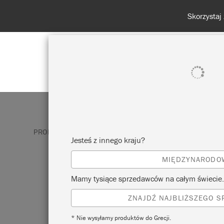
POKAŻ WSZYSTKO
FARBA
PRODUKTY
FARBA DO ŚCIAN
PALED MALLOW
Jesteś z innego kraju?
MIĘDZYNARODO
PALED MALLOW
Mamy tysiące sprzedawców na całym świecie.
ZNAJDŹ NAJBLIŻSZEGO 
Paled Mallow to chłodny, subtelnie zabarw
biały neutralny kolor, osadzony pomiędzy 
* Nie wysyłamy produktów do Grecji.