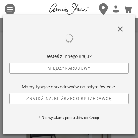
Obowiązują zasady i warunki.
Kliknij tutaj
aby uzyskać więcej
szczegółów.
ZAREJESTRUJ SIĘ, ABY OTRZYMAĆ 10% ZNIŻKI
×
Jesteś z innego kraju?
MIĘDZYNARODOWY
Mamy tysiące sprzedawców na całym świecie.
ZNAJDŹ NAJBLIŻSZEGO SPRZEDAWCĘ
* Nie wysyłamy produktów do Grecji.