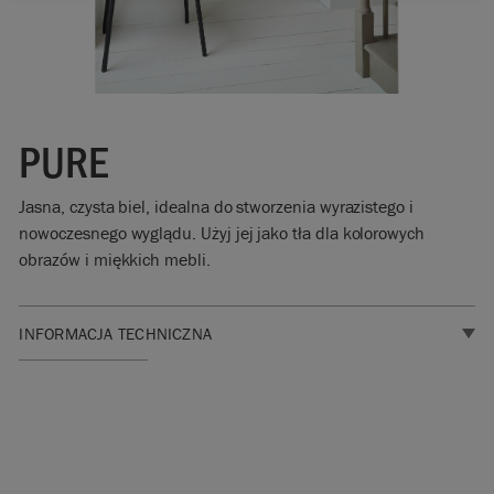
PURE
Jasna, czysta biel, idealna do stworzenia wyrazistego i
nowoczesnego wyglądu. Użyj jej jako tła dla kolorowych
obrazów i miękkich mebli.
INFORMACJA TECHNICZNA
Kliknij
tutaj
, aby
zapoznać się z
kartą
charakterystyki
produktu.