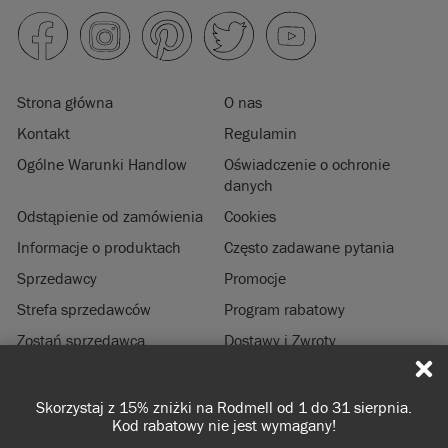
Strona główna
O nas
Kontakt
Regulamin
Ogólne Warunki Handlow
Oświadczenie o ochronie
danych
Odstąpienie od zamówienia
Cookies
Informacje o produktach
Często zadawane pytania
Sprzedawcy
Promocje
Strefa sprzedawców
Program rabatowy
Zostań sprzedawcą
Dostawy i Zwroty
Zrównoważony rozwój
Informacje prawne
Skorzystaj z 15% zniżki na Rodmell od 1 do 31 sierpnia.
© 2026 ANNIE SLOAN INTERIORS LTD. "
CHALK PAINT
" jest zastrzeżonym
Kod rabatowy nie jest wymagany!
znakiem towarowym Annie Sloan Interiors Ltd. w USA i CAN. "ANNIE SLOAN" jest