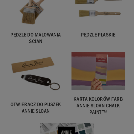
może różnić się
w zależności
od powierzchni i
sposobu
nałożenia farby.
PĘDZLE DO MALOWANIA
PĘDZLE PŁASKIE
ŚCIAN
SKU:
WPUR001.2L01.01
EAN:
5060621622505
KARTA KOLORÓW FARB
OTWIERACZ DO PUSZEK
Wyprodukowano
ANNIE SLOAN CHALK
ANNIE SLOAN
w Wielkiej
PAINT™
Brytanii.
Importowane i
dystrybuowane