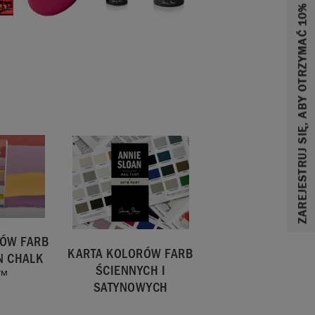
ZAREJESTRUJ SIĘ, ABY OTRZYMAĆ 10% ZNIŻKI
RÓW FARB
KARTA KOLORÓW FARB
N CHALK
ŚCIENNYCH I
T™
SATYNOWYCH