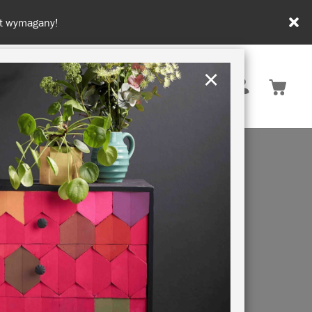
zy zamówieniach od 350 zł
×
Polska
KI
ZRÓWNOWAŻONY ROZWÓJ