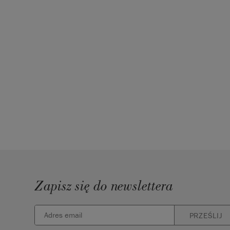
SKU:
WCAP001.2L01.01
EAN:
5060621622925
Wyprodukowano w Wielkiej Brytanii. Importowan
UE przez Annie Sloan Europe GmbH.
Zapisz się do newslettera
PRZEŚLIJ