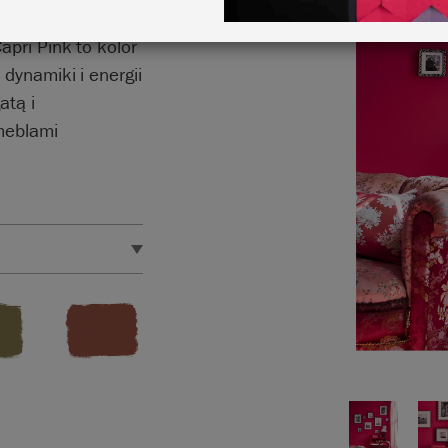
ennika,
apri Pink to kolor
dynamiki i energii
atą i
meblami
styki produktu.
ściennych
eżności od ustawień
arby będą dokładnie
W razie wątpliwości