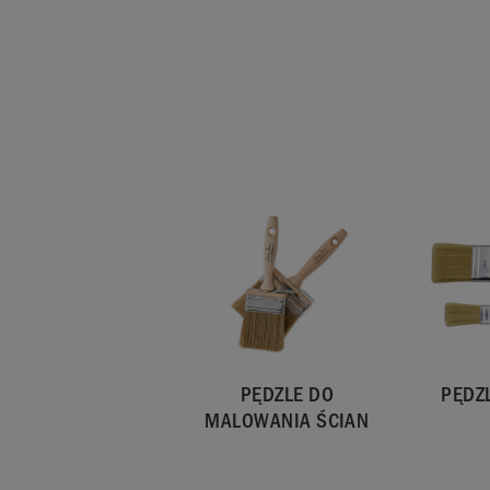
należy najpierw zamówić
karta kolorów farb ści
Dostępna w opakowaniach o pojemnościach 120 ml
wystarcza na pokrycie około 27,5 m2. Krycie może
zależności od powierzchni i sposobu nałożenia fa
PĘDZLE DO
PĘDZ
MALOWANIA ŚCIAN