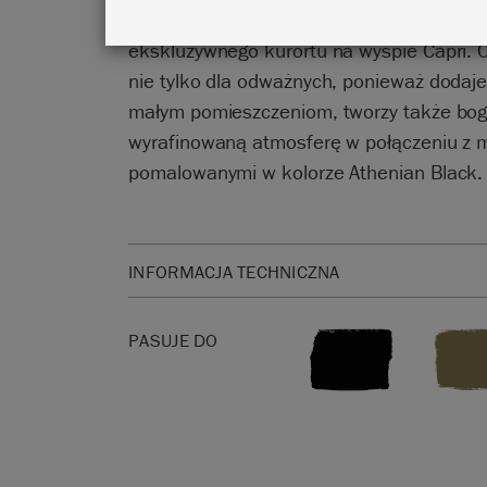
meksykańskich targowisk do swojego imi
ekskluzywnego kurortu na wyspie Capri. C
nie tylko dla odważnych, ponieważ dodaje 
małym pomieszczeniom, tworzy także bog
wyrafinowaną atmosferę w połączeniu z 
pomalowanymi w kolorze Athenian Black.
INFORMACJA TECHNICZNA
Kliknij
tutaj
, aby zapoznać się z kartą charaktery
PASUJE DO
Nie wiesz, jaki kolor wybrać?
Karta kolorów farb 
najdokładniej prezentuje kolory farb.
Należy pamiętać, że kolory będą się różnić w zal
ekranu. Nie możemy zagwarantować, że kolory f
odpowiadały kolorowi, który widzisz na ekranie. 