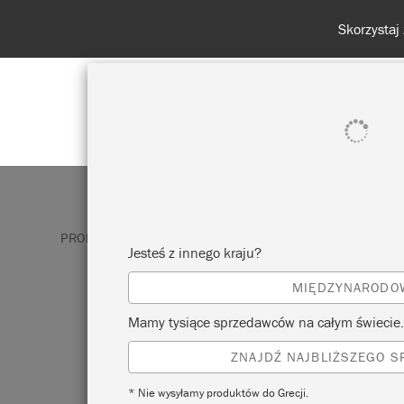
rabatowy nie jest wymagany!
POKAŻ WSZYSTKO
FARBA
PRODUKTY
FARBA DO ŚCIAN
CAPRI PINK
Jesteś z innego kraju?
MIĘDZYNARODO
CAPRI PINK
Mamy tysiące sprzedawców na całym świecie.
ZNAJDŹ NAJBLIŻSZEGO 
Capri Pink to nasz najbardziej żywy, jaskr
inspirowany gorącymi różami z całego świ
* Nie wysyłamy produktów do Grecji.