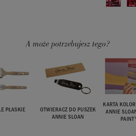
ennych
lub próbnik.
 i 2,5 l. 2,5 l
 różnić się w
rby.
A może potrzebujesz tego?
KARTA KOLO
LE PŁASKIE
OTWIERACZ DO PUSZEK
ANNIE SLOA
ANNIE SLOAN
PAIN