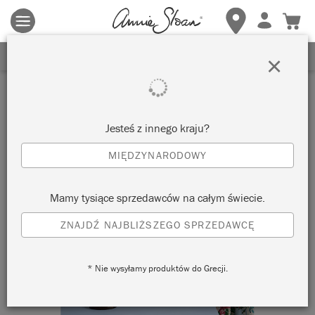
Obowiązują zasady i warunki.
Kliknij tutaj
aby uzyskać więcej
szczegółów.
ZAREJESTRUJ SIĘ, ABY OTRZYMAĆ 10% ZNIŻKI
×
Jesteś z innego kraju?
MIĘDZYNARODOWY
Mamy tysiące sprzedawców na całym świecie.
ZNAJDŹ NAJBLIŻSZEGO SPRZEDAWCĘ
* Nie wysyłamy produktów do Grecji.