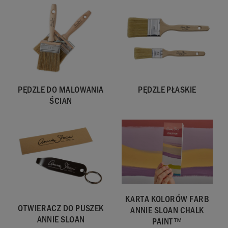
pokrycie około
27,5 m2. Krycie
może różnić się
w zależności
od powierzchni i
sposobu
nałożenia farby.
PĘDZLE DO MALOWANIA
PĘDZLE PŁASKIE
ŚCIAN
SKU:
WADL001.2L01.01
EAN:
5060621623021
Wyprodukowano
KARTA KOLORÓW FARB
OTWIERACZ DO PUSZEK
w Wielkiej
ANNIE SLOAN CHALK
ANNIE SLOAN
Brytanii.
PAINT™