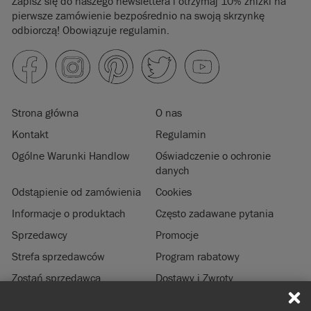
Zapisz się do naszego newslettera i otrzymaj 10% zniżki na
pierwsze zamówienie bezpośrednio na swoją skrzynkę
odbiorczą! Obowiązuje regulamin.
Strona główna
O nas
Kontakt
Regulamin
Ogólne Warunki Handlow
Oświadczenie o ochronie
danych
Odstąpienie od zamówienia
Cookies
Informacje o produktach
Często zadawane pytania
Sprzedawcy
Promocje
Strefa sprzedawców
Program rabatowy
Zostań sprzedawcą
Dostawy i Zwroty
Zrównoważony rozwój
Informacje prawne