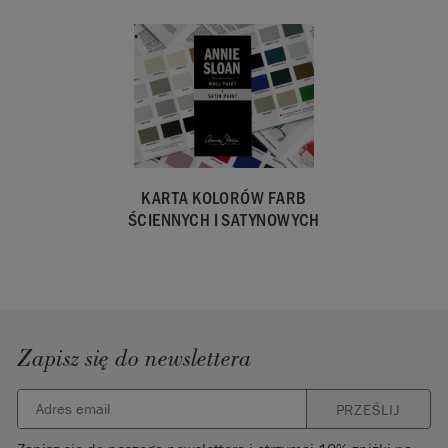
Importowane i
dystrybuowane
w UE przez
Annie Sloan
Europe GmbH.
KARTA KOLORÓW FARB
ŚCIENNYCH I SATYNOWYCH
Zapisz się do newslettera
PRZEŚLIJ