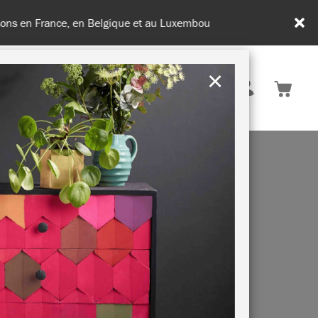
de 100€ d'achats
×
France
ATION & CONSEILS
DURABILITÉ