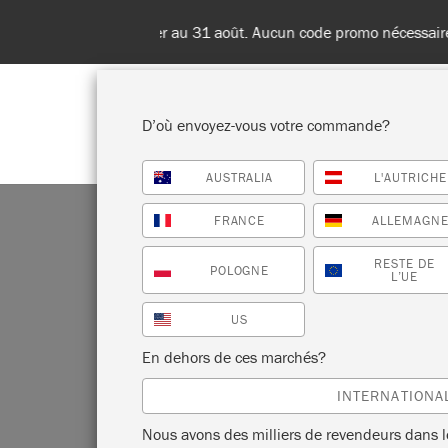
Livraisons en 
D’où envoyez-vous votre commande?
AUSTRALIA
L'AUTRICHE
BOUTIQUE
PEINTURES
TOU
FRANCE
ALLEMAGN
RESTE DE
POLOGNE
L’UE
US
En dehors de ces marchés?
INTERNATIONA
Nous avons des milliers de revendeurs dans 