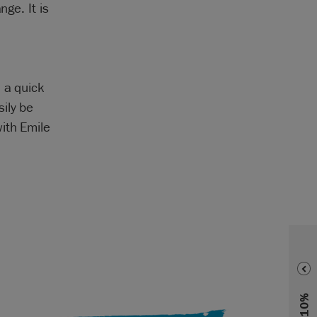
nge. It is
 a quick
ily be
ith Emile