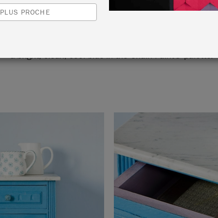
 PLUS PROCHE
ple marble-top side table has been given a makeover wit
–a bright, clean, cool blue in the Chalk Paint® palette.