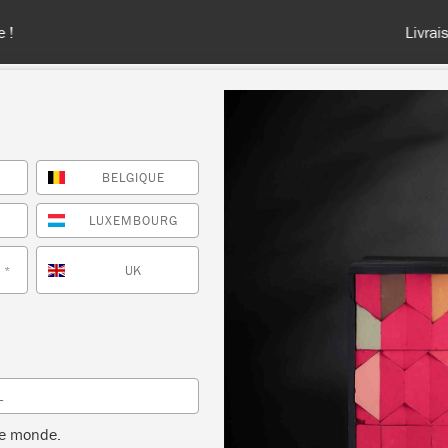
France, en Belgique et au Luxembourg - Livraison gratuite à partir 
BELGIQUE
TES LES COULEURS
À PROPOS
REVENDEURS
INSPIR
E
LUXEMBOURG
UK
*
Inspiration
GIVERNY SIDE TABLE
L
by Annie Sloan
le monde.