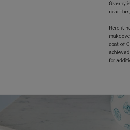
Giverny i
near the 
Here it h
makeover.
coat of C
achieved 
for addit