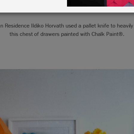
in Residence Ildiko Horvath used a pallet knife to heavily
this chest of drawers painted with Chalk Paint®.