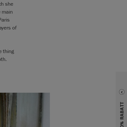
ich she
e main
Paris
ayers of
e thing
th.