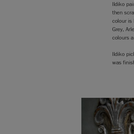
Ildiko pa
then scra
colour is
Grey, Arl
colours a
Ildiko pi
was fini