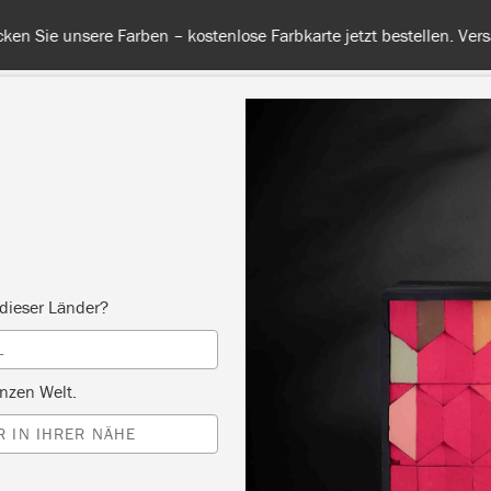
 unsere Farben – kostenlose Farbkarte jetzt bestellen. Versandkos
RBE
ALLE FARBEN
INFO
FACHHÄNDLER
TIPPS &
dieser Länder?
Inspiration
L
RUSTIKALE KOMMOD
nzen Welt.
 IN IHRER NÄHE
von Ildiko Horvath