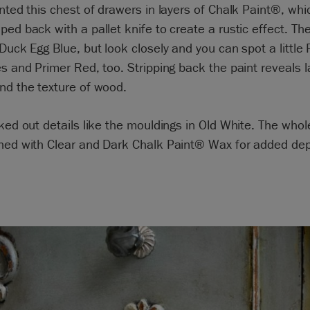
inted this chest of drawers in layers of Chalk Paint®, wh
ped back with a pallet knife to create a rustic effect. Th
 Duck Egg Blue, but look closely and you can spot a little 
es and Primer Red, too. Stripping back the paint reveals l
nd the texture of wood.
cked out details like the mouldings in Old White. The whol
shed with Clear and Dark Chalk Paint® Wax for added dep