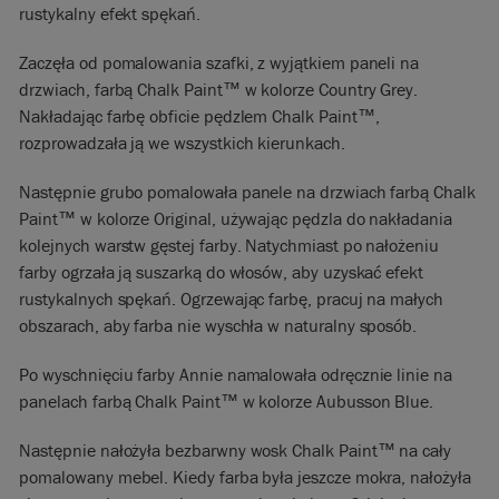
rustykalny efekt spękań.
Zaczęła od pomalowania szafki, z wyjątkiem paneli na
drzwiach, farbą Chalk Paint™ w kolorze Country Grey.
Nakładając farbę obficie pędzlem Chalk Paint™,
rozprowadzała ją we wszystkich kierunkach.
Następnie grubo pomalowała panele na drzwiach farbą Chalk
Paint™ w kolorze Original, używając pędzla do nakładania
kolejnych warstw gęstej farby. Natychmiast po nałożeniu
farby ogrzała ją suszarką do włosów, aby uzyskać efekt
rustykalnych spękań. Ogrzewając farbę, pracuj na małych
obszarach, aby farba nie wyschła w naturalny sposób.
Po wyschnięciu farby Annie namalowała odręcznie linie na
panelach farbą Chalk Paint™ w kolorze Aubusson Blue.
Następnie nałożyła bezbarwny wosk Chalk Paint™ na cały
pomalowany mebel. Kiedy farba była jeszcze mokra, nałożyła