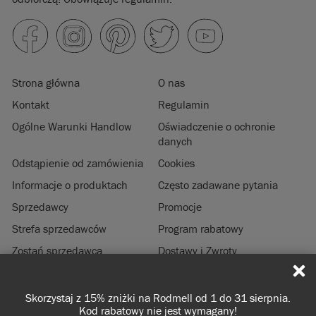
Strona główna
O nas
Kontakt
Regulamin
Ogólne Warunki Handlow
Oświadczenie o ochronie
danych
Odstąpienie od zamówienia
Cookies
Informacje o produktach
Często zadawane pytania
Sprzedawcy
Promocje
Strefa sprzedawców
Program rabatowy
Zostań sprzedawcą
Dostawy i Zwroty
Zrównoważony rozwój
Informacje prawne
Darmowa dostawa przy zamówieniach od 350 zł
© 2026 ANNIE SLOAN INTERIORS LTD. "
CHALK PAINT
" jest zastrzeżonym