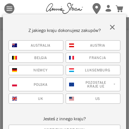
Obowiązują zasady i warunki.
Kliknij tutaj
aby uzyskać więcej
szczegółów.
ZAREJESTRUJ SIĘ, ABY OTRZYMAĆ 10% ZNIŻKI
×
Z jakiego kraju dokonujesz zakupów?
Inspiracje
AUSTRALIA
AUSTRIA
ROSES STENCIL
BELGIA
FRANCJA
by Annie Sloan
NIEMCY
LUKSEMBURG
POZOSTAŁE
POLSKA
*
KRAJE UE
UK
US
Jesteś z innego kraju?