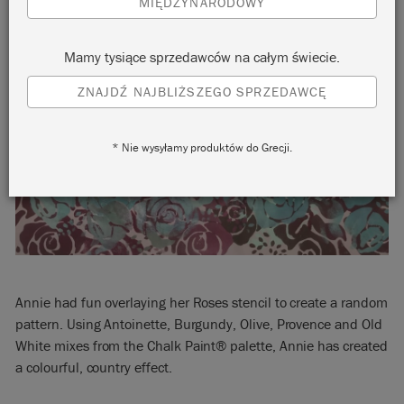
MIĘDZYNARODOWY
Mamy tysiące sprzedawców na całym świecie.
ZNAJDŹ NAJBLIŻSZEGO SPRZEDAWCĘ
* Nie wysyłamy produktów do Grecji.
Annie had fun overlaying her Roses stencil to create a random
pattern. Using A
ntoinette,
Burgundy
,
O
live
,
Provence
and
Old
White
mixes from the Chalk Paint
® palette, Annie has created
a colourful, country effect.