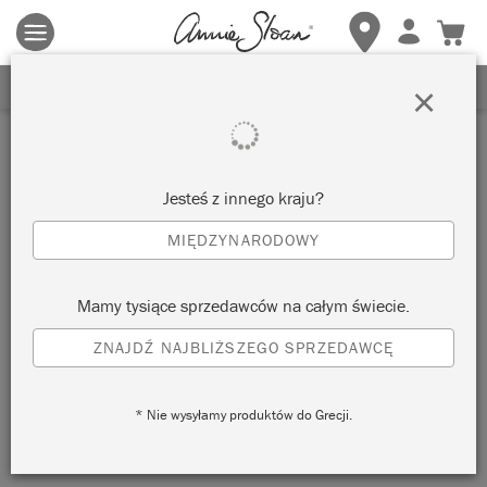
Obowiązują zasady i warunki.
Kliknij tutaj
aby uzyskać więcej
szczegółów.
ZAREJESTRUJ SIĘ, ABY OTRZYMAĆ 10% ZNIŻKI
×
Inspiracje
STENCILLED WALL IN
Jesteś z innego kraju?
ARCTIC POPPY
MIĘDZYNARODOWY
by Annie Sloan
Mamy tysiące sprzedawców na całym świecie.
ZNAJDŹ NAJBLIŻSZEGO SPRZEDAWCĘ
* Nie wysyłamy produktów do Grecji.