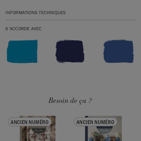
INFORMATIONS TECHNIQUES
Magazine de 132 pages.
S’ACCORDE AVEC
SKU:
TCTB011.2301.09
EAN:
9781739478803
Fabriqué au Royaume-Uni. Importé et distribué dans l’UE par
Annie Sloan Europe GmbH.
Besoin de ça ?
ANCIEN NUMÉRO
ANCIEN NUMÉRO