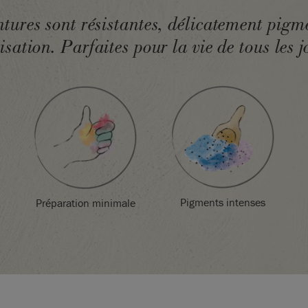
rouver inspiration
d'informations
tures sont résistantes, délicatement pigme
lisation. Parfaites pour la vie de tous les j
k Paint™
utilise de
nner un aperçu exact
elon vos paramètres
urs des peintures
ment aux couleurs
 préalable un
ination
Pigments intenses
Préparation minimale