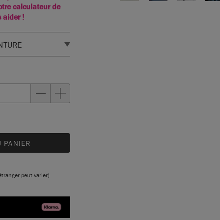
otre calculateur de
 aider !
INTURE
FINITION
ENSIONS
 la zone à peindre.
U PANIER
étranger peut varier
)