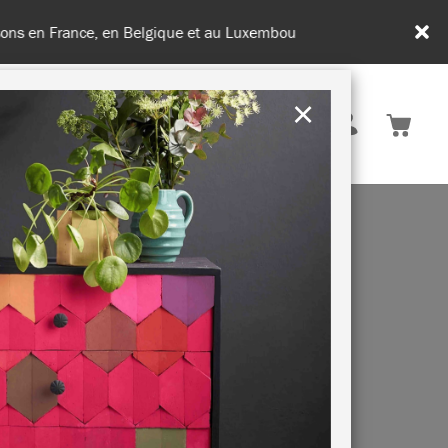
de 100€ d'achats
×
France
ATION & CONSEILS
DURABILITÉ