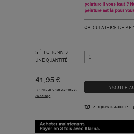
peinture il vous faut ? N
peinture est là pour vous
CALCULATRICE DE PE
1. CHOISISSEZ UNE 
SÉLECTIONNEZ
UNE QUANTITÉ
2. ENTREZ VOS DIM
41,95 €
Ajoutez les dimensions de
AJOUTER A
Zone 1
TVA Plus
affranchissement et
Largeur (cm)
emballage
3 - 5 jours ouvrables (FR -
Hauteur (cm)