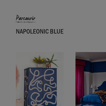
Parcourir
NAPOLEONIC BLUE
SKU:
P006NBL.X101.01
EAN:
5060621620358
Fabriqué au Royaume-Uni. Importé et distribué d
Sloan Europe GmbH.