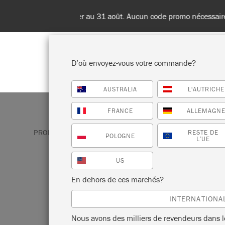
Livraisons en 
D’où envoyez-vous votre commande?
AUSTRALIA
L'AUTRICHE
BOUTIQUE
PEINTURES
TOU
FRANCE
ALLEMAGN
PRODUITS
CHALK PAINT
NAPOLEONIC BLUE
RESTE DE
POLOGNE
L’UE
US
NAPOLEONIC B
En dehors de ces marchés?
INTERNATIONA
Napoleonic Blue s’inspire des pigments bl
Nous avons des milliers de revendeurs dans 
outremer utilisés dans de nombreux trava