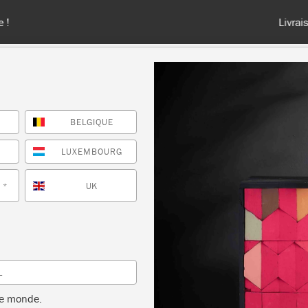
France, en Belgique et au Luxembourg - Livraison gratuite à partir 
BELGIQUE
TES LES COULEURS
À PROPOS
REVENDEURS
INSPIR
E
LUXEMBOURG
UK
*
LUE
L
eu cobalt et
le monde.
ux décoratifs, des