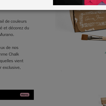
ail de couleurs
té et décorez du
 Murano.
eux de nos
gamme Chalk
quelles vient
r exclusive,