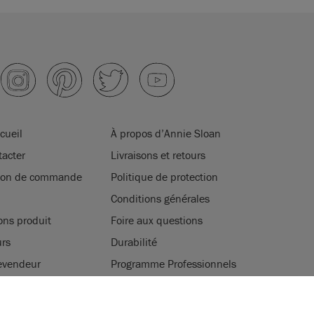
cueil
À propos d’Annie Sloan
acter
Livraisons et retours
tion de commande
Politique de protection
Conditions générales
ons produit
Foire aux questions
rs
Durabilité
evendeur
Programme Professionnels
ter
Jeux, concours et cadeaux
ATION DES COOKIES
légales