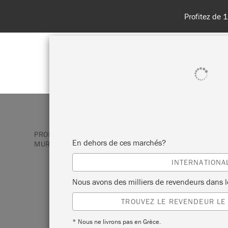
Profitez de 
BOUTIQUE
PEINTURES
TOU
PRODUITS
CADEAUX ET COFFRETS
KIT CADEAU
En dehors de ces marchés?
MURANO
INTERNATIONA
KIT CADEAU
Nous avons des milliers de revendeurs dans 
TROUVEZ LE REVENDEUR LE
VERRE DE
* Nous ne livrons pas en Grèce.