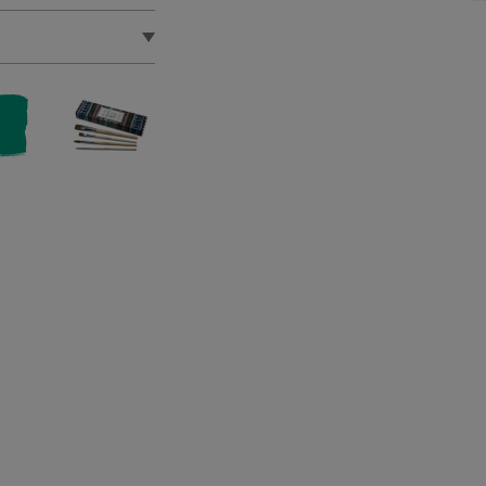
 (exclusivité)
té à un tutoriel
bjet en verre à
utique solidaire où
s ?