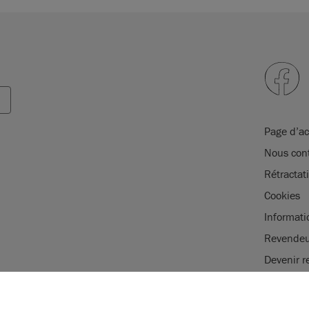
ans l’UE par Annie
Page d’ac
Nous cont
Rétracta
Cookies
Informati
Revendeu
Devenir r
Se connec
NOTRE UTILIS
Mentions 