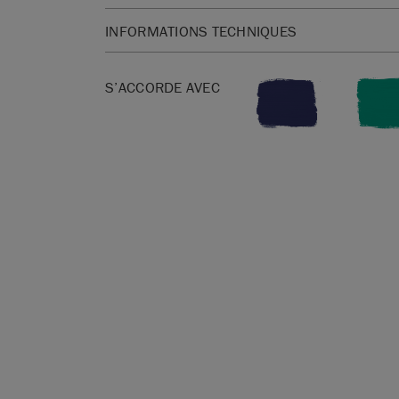
INFORMATIONS TECHNIQUES
Chaque kit contient :
S’ACCORDE AVEC
1x 118 ml Peinture métallisée en Traditional Gold
1x 120 ml Chalk Paint™ en Napoleonic Blue
1x 120 ml Chalk Paint™ en Florence
1x grand pinceau plat à détails
1x carte postale format A6
1x palette des couleurs Chalk Paint™
1x catalogue des produits Annie Sloan
Enfin, vous bénéficiez également d’un accès illimi
facile à suivre présenté par Annie elle-même.
*Le verre n’est pas fourni. Si vous n’avez aucun o
décorer, pourquoi ne pas en acheter dans une bo
vous trouverez votre bonheur pour quelques euro
SKU:
GBMG001.XXXX.01