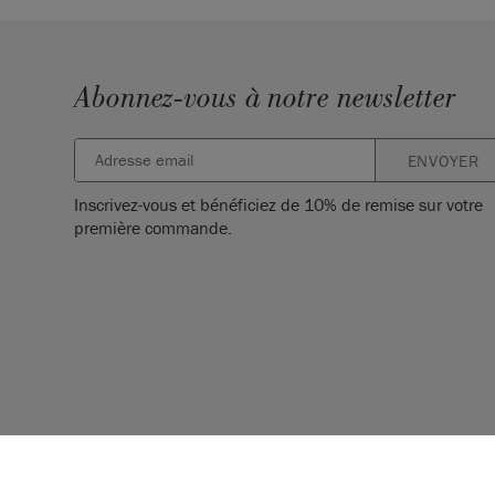
Fabriqué au Royaume-Uni. Importé et distribué d
Sloan Europe GmbH.
Abonnez-vous à notre newsletter
ENVOYER
Inscrivez-vous et bénéficiez de 10% de remise sur votre
première commande.