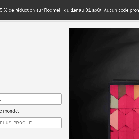
15 % de réduction sur Rodmell, du 1er au 31 août. Aucun code prom
TES LES COULEURS
À PROPOS
REVENDEURS
INSPIR
 VERRE DE
L
le monde.
BRADERIE
 PLUS PROCHE