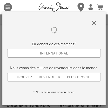
Les conditions générales s'appliquent.
Cliquez ici
pour plus de
détails.
RECEVEZ UNE REMISE DE 10%
×
Livres
En dehors de ces marchés?
TRIER PAR
INTERNATIONAL
Nous avons des milliers de revendeurs dans le monde.
NOUVEAU!
ANCIEN NUMÉRO
TROUVEZ LE REVENDEUR LE PLUS PROCHE
* Nous ne livrons pas en Grèce.
COLOURFUL LIVING BOOK
THE COLOURIST NÚMERO