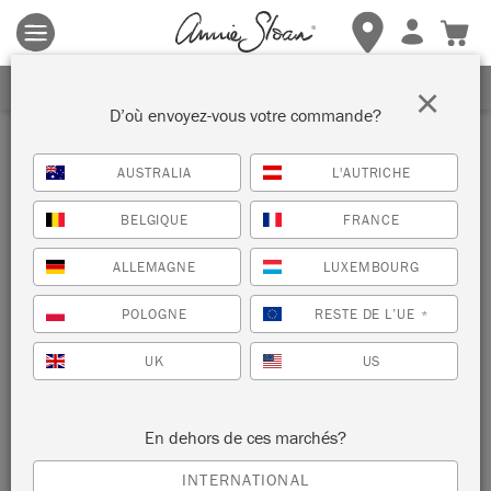
Les conditions générales s'appliquent.
Cliquez ici
pour plus de
détails.
RECEVEZ UNE REMISE DE 10%
×
D’où envoyez-vous votre commande?
Inspiration
AUSTRALIA
L'AUTRICHE
ARMOIRE RUSTIQUE EN
BELGIQUE
FRANCE
GRAPHIQUE
ALLEMAGNE
LUXEMBOURG
par Annie Sloan
POLOGNE
RESTE DE L’UE
*
UK
US
Annie painted this cupboard with a rustic effect to use as a
larder in her French farmhouse.
En dehors de ces marchés?
INTERNATIONAL