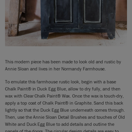
This modern piece has been made to look old and rustic by
Annie Sloan and lives in her Normandy Farmhouse.
To emulate this farmhouse rustic look, begin with a base
Chalk Paint® in Duck Egg Blue, allow to dry fully, and then
wax with Clear Chalk Paint® Wax. Once the wax is touch-dry,
apply a top coat of Chalk Paint® in Graphite. Sand this back
lightly so that the Duck Egg Blue underneath comes through.
Then, use the Annie Sloan Detail Brushes and touches of Old
White and Duck Egg Blue to add details and outline the
panels of the doors. The circular design details are easy to