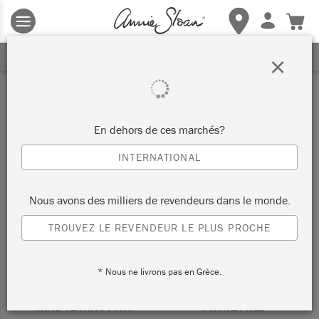
Les conditions générales s'appliquent.
Cliquez ici
pour plus de
détails.
RECEVEZ UNE REMISE DE 10%
×
Rouge
En dehors de ces marchés?
FILTRER
TRIER PAR
INTERNATIONAL
Nous avons des milliers de revendeurs dans le monde.
TROUVEZ LE REVENDEUR LE PLUS PROCHE
* Nous ne livrons pas en Grèce.
RIAD TERRACOTTA
PRIMER RED