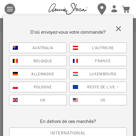
Les conditions générales s'appliquent.
Cliquez ici
pour plus de
détails.
RECEVEZ UNE REMISE DE 10%
×
D’où envoyez-vous votre commande?
AUSTRALIA
L'AUTRICHE
BELGIQUE
FRANCE
ALLEMAGNE
LUXEMBOURG
POLOGNE
RESTE DE L’UE
*
UK
US
En dehors de ces marchés?
INTERNATIONAL