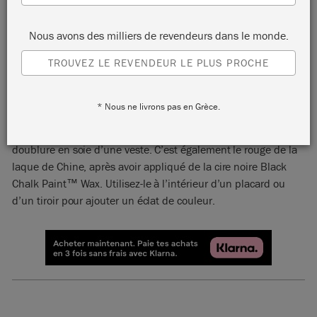
Nous avons des milliers de revendeurs dans le monde.
TROUVEZ LE REVENDEUR LE PLUS PROCHE
EMPEROR'S SILK
* Nous ne livrons pas en Grèce.
Emperor’s Silk est un rouge éclatant et lumineux rappelant la
doublure en soie d’une veste. C’est également le rouge de la
laque de Chine, après avoir appliqué de la cire noire Black
Chalk Paint™ Wax. Utilisez-le à l’intérieur d’un placard ou
d’un tiroir pour ajouter un éclat de couleur.