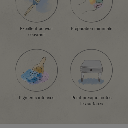
conformément à la réglementation locale.
Excellent pouvoir
Préparation minimale
couvrant
Pigments intenses
Peint presque toutes
les surfaces
SKU:
P022ESK.X101.01
EAN:
5060621620594
Fabriqué au Royaume-Uni. Importé et distribué dans l’UE par