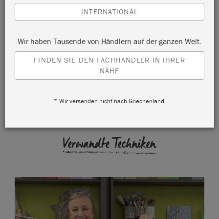
INTERNATIONAL
Haben Sie sich schon mal gefragt, ob es einen
Wir haben Tausende von Händlern auf der ganzen Welt.
Unterschied macht, Farbe mit einem Pinsel oder
einer Rolle aufzutragen? Annie und ihr Sohn Felix
FINDEN SIE DEN FACHHÄNDLER IN IHRER
NÄHE
stellen beides an einer Wand im Annie Sloan HQ auf
die Probe.
* Wir versenden nicht nach Griechenland.
Verwandte Techniken