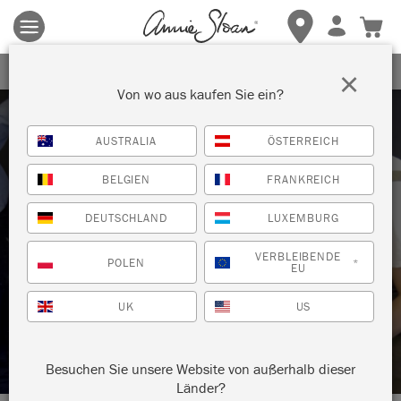
Es gelten die allgemeinen Geschäftsbedingungen.
Klicken Sie
hier
für weitere Informationen.
ERHALTEN SIE 10% RABATT
×
Von wo aus kaufen Sie ein?
AUSTRALIA
ÖSTERREICH
BELGIEN
FRANKREICH
DEUTSCHLAND
LUXEMBURG
Technik
VERBLEIBENDE
POLEN
*
EU
WÄNDE STREICHEN: PINSEL ODER
UK
US
ROLLE?
Besuchen Sie unsere Website von außerhalb dieser
Länder?