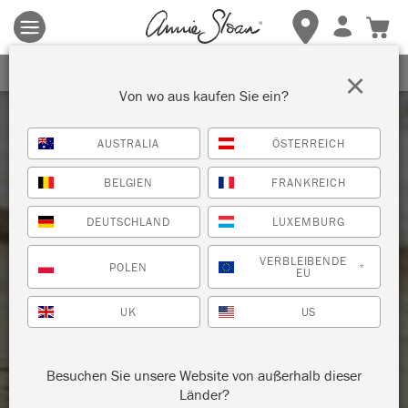
Es gelten die allgemeinen Geschäftsbedingungen.
Klicken Sie
hier
für weitere Informationen.
ERHALTEN SIE 10% RABATT
×
Von wo aus kaufen Sie ein?
AUSTRALIA
ÖSTERREICH
BELGIEN
FRANKREICH
DEUTSCHLAND
LUXEMBURG
VERBLEIBENDE
POLEN
*
EU
UK
US
Besuchen Sie unsere Website von außerhalb dieser
Länder?