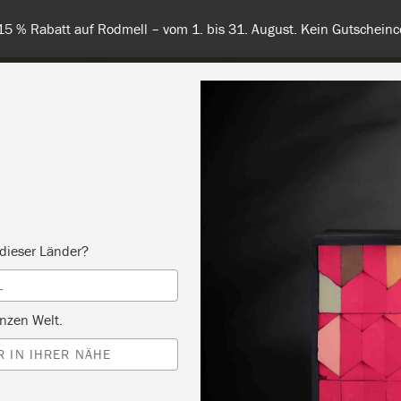
 unsere Farben – kostenlose Farbkarte jetzt bestellen. Versandkos
RBE
ALLE FARBEN
INFO
FACHHÄNDLER
TIPPS &
dieser Länder?
L
nzen Welt.
 IN IHRER NÄHE