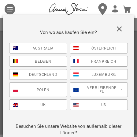
Es gelten die allgemeinen Geschäftsbedingungen.
Klicken Sie
hier
für weitere Informationen.
ERHALTEN SIE 10% RABATT
×
Von wo aus kaufen Sie ein?
AUSTRALIA
ÖSTERREICH
BELGIEN
FRANKREICH
DEUTSCHLAND
LUXEMBURG
Technik
VERBLEIBENDE
POLEN
*
EU
MAHAGONI-EFFEKT MIT CHALK
UK
US
PAINT™ – TEIL 2
Besuchen Sie unsere Website von außerhalb dieser
Länder?