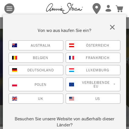
Es gelten die allgemeinen Geschäftsbedingungen.
Klicken Sie
hier
für weitere Informationen.
ERHALTEN SIE 10% RABATT
×
Von wo aus kaufen Sie ein?
AUSTRALIA
ÖSTERREICH
BELGIEN
FRANKREICH
DEUTSCHLAND
LUXEMBURG
Technik
VERBLEIBENDE
POLEN
*
EU
SO TRAGEN SIE CHALK PAINT™
UK
US
LACQUER MIT EINER SPRÜHPISTOLE
AUF
Besuchen Sie unsere Website von außerhalb dieser
Länder?