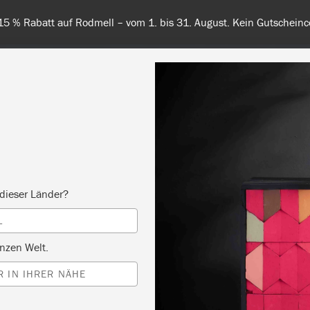
 unsere Farben – kostenlose Farbkarte jetzt bestellen. Versandkos
RBE
ALLE FARBEN
INFO
FACHHÄNDLER
TIPPS &
dieser Länder?
L
nzen Welt.
 IN IHRER NÄHE