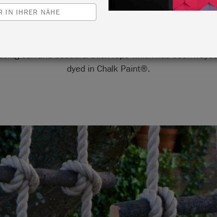
 IN IHRER NÄHE
d this swing made to hang in the garden at her house in F
using oak and beautiful thick rope which has been frayed
dyed in Chalk Paint®.