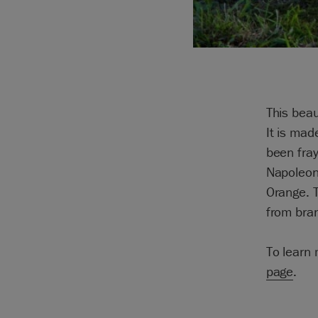
This beau
It is mad
been fray
Napoleon
Orange. 
from bra
To learn
page
.