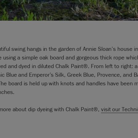
tiful swing hangs in the garden of Annie Sloan’s house i
e using a simple oak board and gorgeous thick rope whic
ed and dyed in diluted Chalk Paint®. From left to right: a
ic Blue and Emperor’s Silk, Greek Blue, Provence, and B
The board is held up with knots and handles have been 
nches.
 more about dip dyeing with Chalk Paint®,
visit our Techn