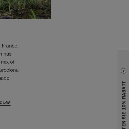
n France.
h has
 mix of
arcelona
made
ERHALTEN SIE 10% RABATT
iques