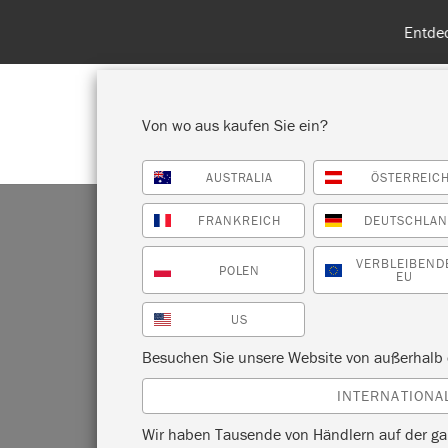
Entdecken Sie
Von wo aus kaufen Sie ein?
AUSTRALIA
ÖSTERREIC
ALLE PRODUKTE ANZEIGEN
FA
FRANKREICH
DEUTSCHLA
VERBLEIBEND
POLEN
EU
US
Besuchen Sie unsere Website von außerhalb 
INTERNATIONA
Wir haben Tausende von Händlern auf der ga