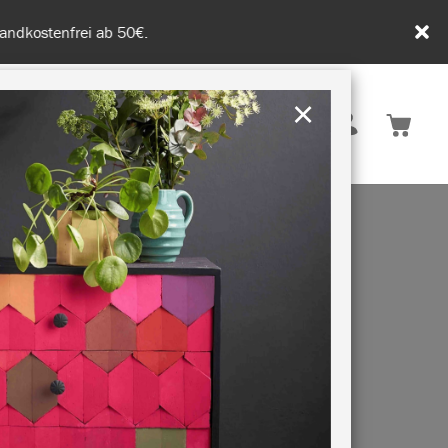
tenfrei ab 50€.
×
Deutschland
 INSPIRATION
NACHHALTIGKEIT
G