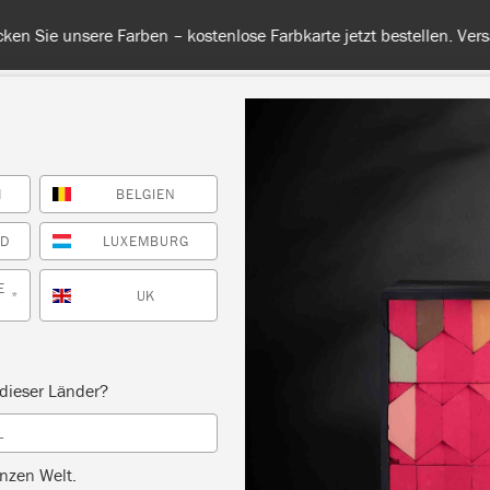
 unsere Farben – kostenlose Farbkarte jetzt bestellen. Versandkos
H
BELGIEN
RBE
ALLE FARBEN
INFO
FACHHÄNDLER
TIPPS &
ND
LUXEMBURG
E
UK
*
Inspiration
PAINTED ROPE SWIN
dieser Länder?
L
by Annie Sloan
nzen Welt.