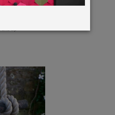
rance. It
 and dip-