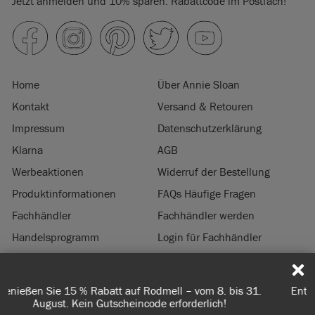
Jetzt anmelden und 10% sparen. Rabattcode im Postfach!
Home
Über Annie Sloan
Kontakt
Versand & Retouren
Impressum
Datenschutzerklärung
Klarna
AGB
Werbeaktionen
Widerruf der Bestellung
Produktinformationen
FAQs Häufige Fragen
Fachhändler
Fachhändler werden
Handelsprogramm
Login für Fachhändler
Nachhaltigkeit
Entdecken Sie unsere Farben – kostenlose Farbkarte jetzt
© 2026 ANNIE SLOAN INTERIORS LTD. ‘
CHALK PAINT
’ ist eine eingetragene
bestellen. Versandkostenfrei ab 50€.
Marke von Annie Sloan Interiors Ltd. in US & CAN. ‘ANNIE SLOAN’ ist eine
eingetragene Marke Annie Sloan Interiors Ltd. in UK, EU, CH, US, CAN, AUS, NZ,