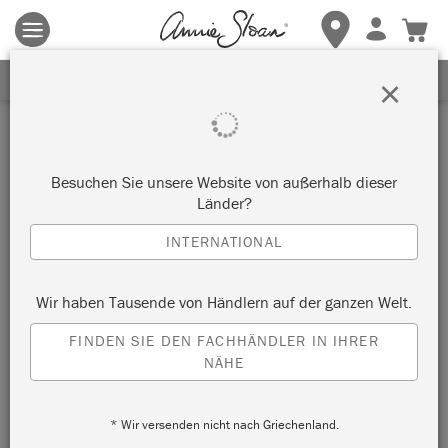
Es gelten die allgemeinen Geschäftsbedingungen.
Klicken Sie
hier
für weitere Informationen.
ERHALTEN SIE 10% RABATT
×
Inspiration
RUSTIC FRENCH SITTING
Besuchen Sie unsere Website von außerhalb dieser
Länder?
ROOM
INTERNATIONAL
by Annie Sloan
Wir haben Tausende von Händlern auf der ganzen Welt.
FINDEN SIE DEN FACHHÄNDLER IN IHRER
NÄHE
* Wir versenden nicht nach Griechenland.