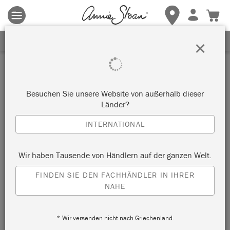
Es gelten die allgemeinen Geschäftsbedingungen.
Klicken Sie
hier
für weitere Informationen.
ERHALTEN SIE 10% RABATT
×
Inspiration
ANTOINETTE DINING CHAIR
Besuchen Sie unsere Website von außerhalb dieser
Länder?
by Annie Sloan
INTERNATIONAL
A dining chair like this can be painted and waxed in a
Wir haben Tausende von Händlern auf der ganzen Welt.
morning with just one small project pot of Chalk Paint® paint
FINDEN SIE DEN FACHHÄNDLER IN IHRER
and wax.
NÄHE
* Wir versenden nicht nach Griechenland.