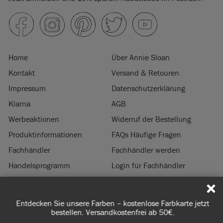
Home
Über Annie Sloan
Kontakt
Versand & Retouren
Impressum
Datenschutzerklärung
Klarna
AGB
Werbeaktionen
Widerruf der Bestellung
Produktinformationen
FAQs Häufige Fragen
Fachhändler
Fachhändler werden
Handelsprogramm
Login für Fachhändler
Nachhaltigkeit
Entdecken Sie unsere Farben – kostenlose Farbkarte jetzt
© 2026 ANNIE SLOAN INTERIORS LTD. ‘
CHALK PAINT
’ ist eine eingetragene
bestellen. Versandkostenfrei ab 50€.
Marke von Annie Sloan Interiors Ltd. in US & CAN. ‘ANNIE SLOAN’ ist eine
eingetragene Marke Annie Sloan Interiors Ltd. in UK, EU, CH, US, CAN, AUS, NZ,